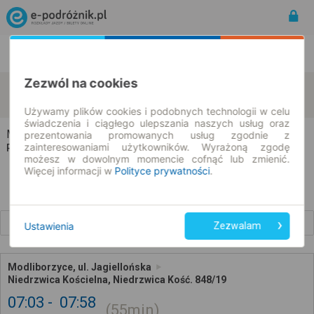
Rozkład Jazdy | Bilety
Bilety okresowe
Zezwól na cookies
Modliborzyce
Niedrzwica Kościelna
zmień kryteria
09.08.2026 | -- : --
Używamy plików cookies i podobnych technologii w celu
świadczenia i ciągłego ulepszania naszych usług oraz
Modliborzyce → Niedrzwica Kościelna
prezentowania promowanych usług zgodnie z
zainteresowaniami użytkowników. Wyrażoną zgodę
Rozkład jazdy i bilety
możesz w dowolnym momencie cofnąć lub zmienić.
Więcej informacji w
Polityce prywatności
.
Wcześniejsze połączenia
Ustawienia
Zezwalam
Modliborzyce, ul. Jagiellońska
Niedrzwica Kościelna, Niedrzwica Kość. 848/19
07:03
07:58
55min