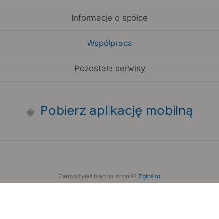
Informacje o spółce
Współpraca
Pozostałe serwisy
Pobierz aplikację mobilną
Zauważyłeś błąd na stronie?
Zgłoś to
Copyright 2006-2026 by Teroplan S.A.
Serwis używa danych GeoLite2 stworzonych przez firmę