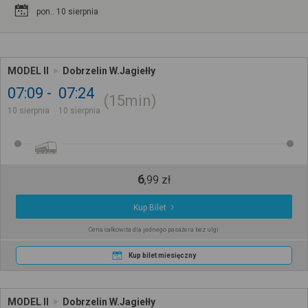
pon.. 10 sierpnia
MODEL II
Dobrzelin W.Jagiełły
07:09
07:24
15min
10 sierpnia
10 sierpnia
6
,
99
zł
Kup Bilet
Cena całkowita dla jednego pasażera bez ulgi
Kup bilet miesięczny
MODEL II
Dobrzelin W.Jagiełły