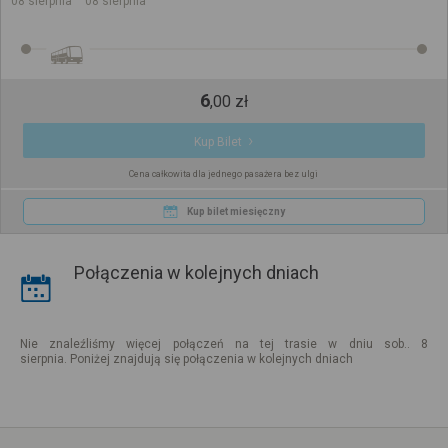
08 sierpnia
08 sierpnia
6
,
00
zł
Kup Bilet
Cena całkowita dla jednego pasażera bez ulgi
Kup bilet miesięczny
Połączenia w kolejnych dniach
Nie znaleźliśmy więcej połączeń na tej trasie w dniu sob.. 8
sierpnia. Poniżej znajdują się połączenia w kolejnych dniach