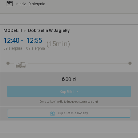
niedz.. 9 sierpnia
MODEL II
Dobrzelin W.Jagiełły
12:40
12:55
15min
09 sierpnia
09 sierpnia
6
,
00
zł
Kup Bilet
Cena całkowita dla jednego pasażera bez ulgi
Kup bilet miesięczny