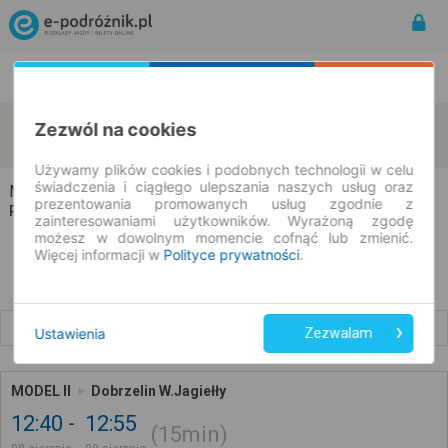
Rozkład Jazdy | Bilety
Bilety okresowe
Model
Dobrzelin
Zezwól na cookies
zmień kryteria
08.08.2026 | -- : --
Używamy plików cookies i podobnych technologii w celu
świadczenia i ciągłego ulepszania naszych usług oraz
Model → Dobrzelin
prezentowania promowanych usług zgodnie z
Rozkład jazdy i bilety
zainteresowaniami użytkowników. Wyrażoną zgodę
możesz w dowolnym momencie cofnąć lub zmienić.
Więcej informacji w
Polityce prywatności
.
Wcześniejsze połączenia
Ustawienia
Zezwalam
MODEL II
Dobrzelin W.Jagiełły
12:40
12:55
15min