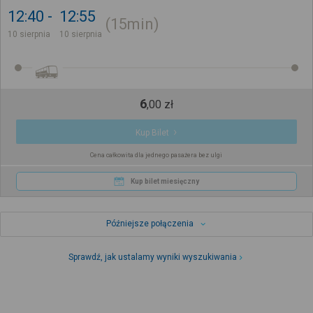
12:40
12:55
15min
10 sierpnia
10 sierpnia
6
,
00
zł
Kup Bilet
Cena całkowita dla jednego pasażera bez ulgi
Kup bilet miesięczny
Późniejsze połączenia
Sprawdź, jak ustalamy wyniki wyszukiwania