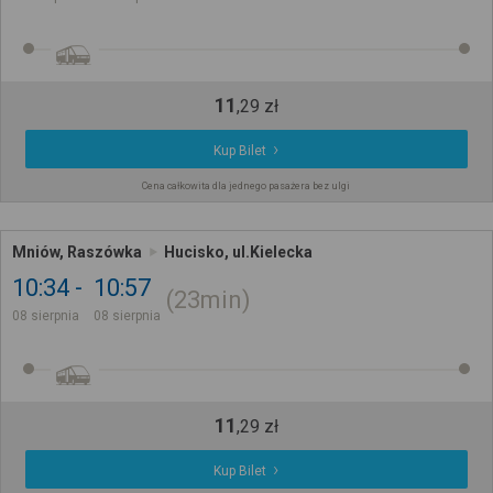
11
,
29
zł
Kup Bilet
Cena całkowita dla jednego pasażera bez ulgi
Mniów, Raszówka
Hucisko, ul.Kielecka
10:34
10:57
23min
08 sierpnia
08 sierpnia
11
,
29
zł
Kup Bilet