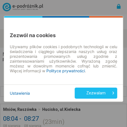
Rozkład Jazdy | Bilety
Bilety okresowe
Zezwól na cookies
Mniów
Hucisko
zmień kryteria
08.08.2026 | -- : --
Używamy plików cookies i podobnych technologii w celu
świadczenia i ciągłego ulepszania naszych usług oraz
Mniów → Hucisko
prezentowania promowanych usług zgodnie z
Rozkład jazdy i bilety
zainteresowaniami użytkowników. Wyrażoną zgodę
możesz w dowolnym momencie cofnąć lub zmienić.
Więcej informacji w
Polityce prywatności
.
Wcześniejsze połączenia
Ustawienia
Zezwalam
Mniów, Raszówka
Hucisko, ul.Kielecka
08:04
08:27
23min
08 sierpnia
08 sierpnia