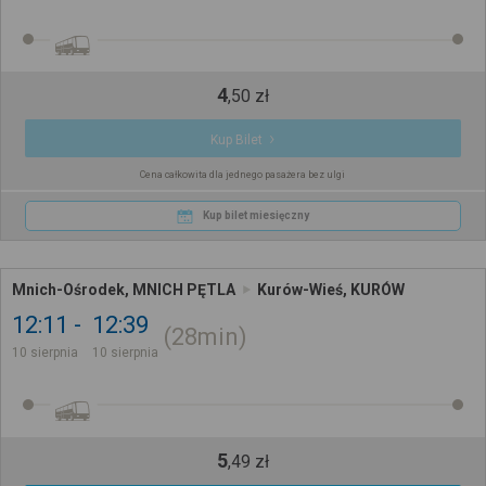
4
,
50
zł
Kup Bilet
Cena całkowita dla jednego pasażera bez ulgi
Kup bilet miesięczny
Mnich-Ośrodek, MNICH PĘTLA
Kurów-Wieś, KURÓW
12:11
12:39
28min
10 sierpnia
10 sierpnia
5
,
49
zł