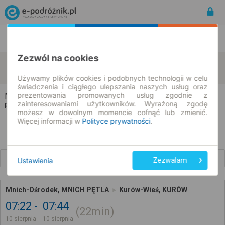
Rozkład Jazdy | Bilety
Bilety okresowe
Zezwól na cookies
Mnich-Ośrodek
Kurów-Wieś
zmień kryteria
10.08.2026 | -- : --
Używamy plików cookies i podobnych technologii w celu
świadczenia i ciągłego ulepszania naszych usług oraz
prezentowania promowanych usług zgodnie z
Mnich-Ośrodek → Kurów-Wieś
zainteresowaniami użytkowników. Wyrażoną zgodę
Rozkład jazdy i bilety
możesz w dowolnym momencie cofnąć lub zmienić.
Więcej informacji w
Polityce prywatności
.
Wcześniejsze połączenia
Ustawienia
Zezwalam
Mnich-Ośrodek, MNICH PĘTLA
Kurów-Wieś, KURÓW
07:22
07:44
22min
10 sierpnia
10 sierpnia