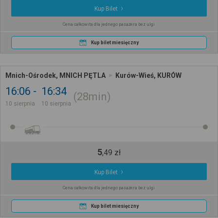
Kup Bilet
Cena całkowita dla jednego pasażera bez ulgi
Kup bilet miesięczny
Mnich-Ośrodek, MNICH PĘTLA
Kurów-Wieś, KURÓW
16:06
16:34
28min
10 sierpnia
10 sierpnia
5
,
49
zł
Kup Bilet
Cena całkowita dla jednego pasażera bez ulgi
Kup bilet miesięczny