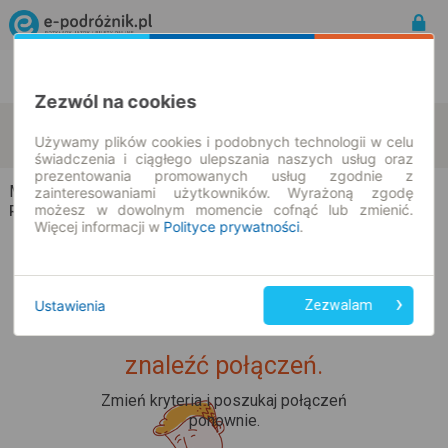
Rozkład Jazdy | Bilety
Bilety okresowe
Zezwól na cookies
Młoszowa
Beelitz
zmień kryteria
Używamy plików cookies i podobnych technologii w celu
11.08.2026 | -- : --
świadczenia i ciągłego ulepszania naszych usług oraz
prezentowania promowanych usług zgodnie z
Młoszowa → Beelitz
zainteresowaniami użytkowników. Wyrażoną zgodę
możesz w dowolnym momencie cofnąć lub zmienić.
Rozkład jazdy i bilety
Więcej informacji w
Polityce prywatności
.
Ustawienia
Zezwalam
Upss... Nie udało nam się
znaleźć połączeń.
Zmień kryteria i poszukaj połączeń
ponownie.