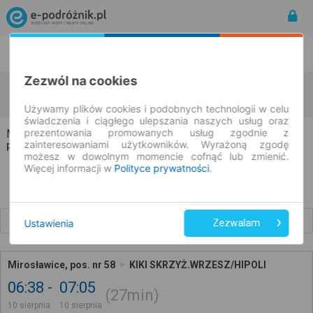
Rozkład Jazdy | Bilety
Bilety okresowe
Zezwól na cookies
Mirosławice
Kiki
zmień kryteria
10.08.2026 | -- : --
Używamy plików cookies i podobnych technologii w celu
świadczenia i ciągłego ulepszania naszych usług oraz
prezentowania promowanych usług zgodnie z
Mirosławice → Kiki
zainteresowaniami użytkowników. Wyrażoną zgodę
Rozkład jazdy i bilety
możesz w dowolnym momencie cofnąć lub zmienić.
Więcej informacji w
Polityce prywatności
.
Wcześniejsze połączenia
Ustawienia
Zezwalam
Mirosławice, pos. nr 58
KIKI SKRZYŻ.WRZESZ/HIPOLI
06:38
07:05
27min
10 sierpnia
10 sierpnia