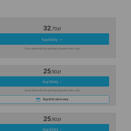
32
,
70
zł
Kup Bilety
Cena całkowita dla jednego pasażera bez ulgi
25
,
90
zł
Kup Bilety
Cena całkowita dla jednego pasażera bez ulgi
Kup bilet okresowy
25
,
90
zł
Kup Bilety