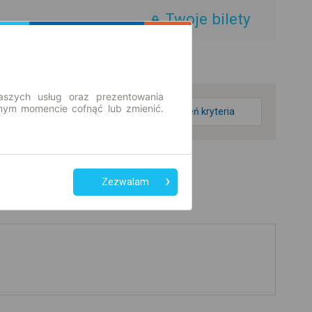
Twoje bilety
aszych usług oraz prezentowania
ym momencie cofnąć lub zmienić.
zmień kryteria
Zezwalam