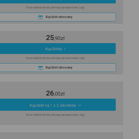
Cena całkowita dla jednego pasażera bez ulgi
Kup bilet okresowy
25
,
90
zł
Kup Bilety
Cena całkowita dla jednego pasażera bez ulgi
Kup bilet okresowy
26
,
00
zł
Kup bilet na 1 z 2 odcinków
Cena całkowita dla jednego pasażera bez ulgi