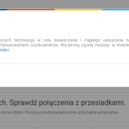
Rozkład Jazdy | Bilety
Bilety okresowe
nych technologii w celu świadczenia i ciągłego ulepszania n
interesowaniami użytkowników. Wyrażoną zgodę możesz w dowoln
ności
.
h. Sprawdź połączenia z przesiadkami.
 na ten dzień. Poniżej przedstawiamy inne optymalne połączenia.