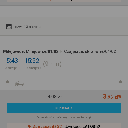
czw.. 13 sierpnia
Milejowice, Milejowice/01/02
Czajęcice, skrz. wieś/01/02
15:43
15:52
9min
13 sierpnia
13 sierpnia
3
4
,
08
zł
,
96
zł
Kup Bilet
Cena całkowita dla jednego pasażera bez ulgi
Zaoszczędź 3%
Użyj kodu
LATO3