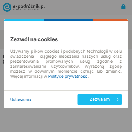
Rozkład Jazdy | Bilety
Bilety okresowe
Milejowice
Czajęcice
Zezwól na cookies
zmień kryteria
08.08.2026 | -- : --
Używamy plików cookies i podobnych technologii w celu
świadczenia i ciągłego ulepszania naszych usług oraz
Milejowice → Czajęcice
prezentowania promowanych usług zgodnie z
Rozkład jazdy i bilety
zainteresowaniami użytkowników. Wyrażoną zgodę
możesz w dowolnym momencie cofnąć lub zmienić.
Więcej informacji w
Polityce prywatności
.
Nie znaleźliśmy połączeń na podany dzień
Ustawienia
Zezwalam
Poniżej przedstawiamy dostępne połączenia z innych dat