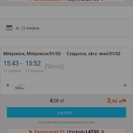
śr.. 12 sierpnia
Milejowice, Milejowice/01/02
Czajęcice, skrz. wieś/01/02
15:43
15:52
9min
12 sierpnia
12 sierpnia
3
4
,
08
zł
,
96
zł
Kup Bilet
Cena całkowita dla jednego pasażera bez ulgi
Zaoszczędź 3%
Użyj kodu
LATO3