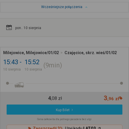
Wcześniejsze połączenia
pon.. 10 sierpnia
Milejowice, Milejowice/01/02
Czajęcice, skrz. wieś/01/02
15:43
15:52
9min
10 sierpnia
10 sierpnia
3
4
,
08
zł
,
96
zł
Kup Bilet
Cena całkowita dla jednego pasażera bez ulgi
Zaoszczędź 3%
Użyj kodu
LATO3