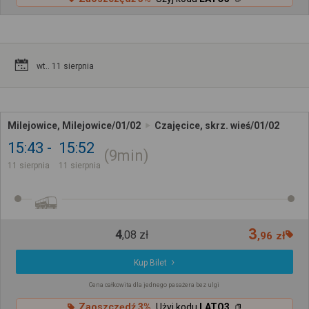
wt.. 11 sierpnia
Milejowice, Milejowice/01/02
Czajęcice, skrz. wieś/01/02
15:43
15:52
9min
11 sierpnia
11 sierpnia
3
4
,
08
zł
,
96
zł
Kup Bilet
Cena całkowita dla jednego pasażera bez ulgi
Zaoszczędź 3%
Użyj kodu
LATO3