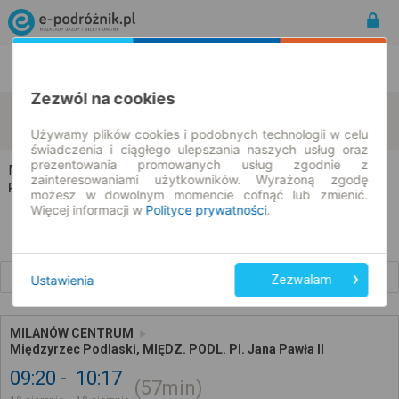
Rozkład Jazdy | Bilety
Bilety okresowe
Zezwól na cookies
Milanów
Międzyrzec Podlaski
zmień kryteria
10.08.2026 | -- : --
Używamy plików cookies i podobnych technologii w celu
świadczenia i ciągłego ulepszania naszych usług oraz
prezentowania promowanych usług zgodnie z
Milanów → Międzyrzec Podlaski
zainteresowaniami użytkowników. Wyrażoną zgodę
Rozkład jazdy i bilety
możesz w dowolnym momencie cofnąć lub zmienić.
Więcej informacji w
Polityce prywatności
.
Wcześniejsze połączenia
Ustawienia
Zezwalam
MILANÓW CENTRUM
Międzyrzec Podlaski, MIĘDZ. PODL. Pl. Jana Pawła II
09:20
10:17
57min