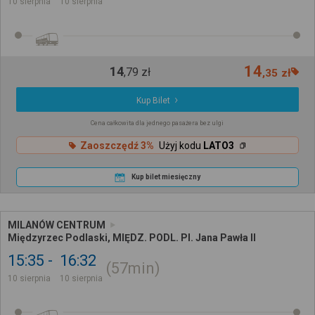
10 sierpnia
10 sierpnia
14
14
,
79
zł
,
35
zł
Kup Bilet
Cena całkowita dla jednego pasażera bez ulgi
Zaoszczędź 3%
Użyj kodu
LATO3
Kup bilet miesięczny
MILANÓW CENTRUM
Międzyrzec Podlaski, MIĘDZ. PODL. Pl. Jana Pawła II
15:35
16:32
57min
10 sierpnia
10 sierpnia