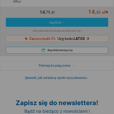
14
14
,
79
zł
,
35
zł
Kup Bilet
Cena całkowita dla jednego pasażera bez ulgi
Zaoszczędź 3%
Użyj kodu
LATO3
Kup bilet miesięczny
Późniejsze połączenia
Sprawdź, jak ustalamy wyniki wyszukiwania
Zapisz się do newslettera!
Bądź na bieżąco z nowościami i