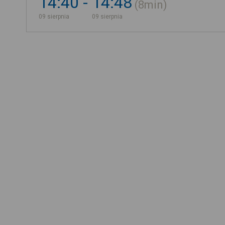
14:40
14:48
8min
09 sierpnia
09 sierpnia