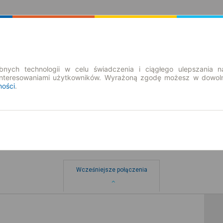
Rozkład Jazdy | Bilety
Bilety okresowe
nych technologii w celu świadczenia i ciągłego ulepszania n
interesowaniami użytkowników. Wyrażoną zgodę możesz w dowoln
ności
.
Wcześniejsze połączenia