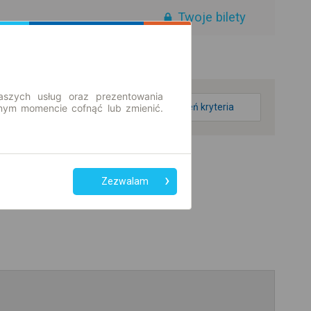
Twoje bilety
aszych usług oraz prezentowania
zmień kryteria
ym momencie cofnąć lub zmienić.
Zezwalam