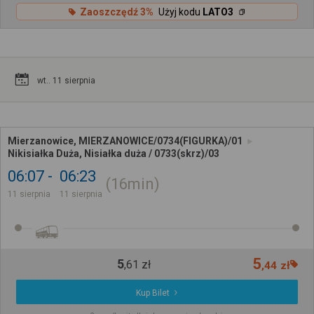
Zaoszczędź 3%
Użyj kodu
LATO3
wt.. 11 sierpnia
Mierzanowice, MIERZANOWICE/0734(FIGURKA)/01
Nikisiałka Duża, Nisiałka duża / 0733(skrz)/03
06:07
06:23
16min
11 sierpnia
11 sierpnia
5
5
,
61
zł
,
44
zł
Kup Bilet