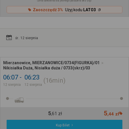
Cena całkowita dla jednego pasażera bez ulgi
Zaoszczędź 3%
Użyj kodu
LATO3
śr.. 12 sierpnia
Mierzanowice, MIERZANOWICE/0734(FIGURKA)/01
Nikisiałka Duża, Nisiałka duża / 0733(skrz)/03
06:07
06:23
16min
12 sierpnia
12 sierpnia
5
5
,
61
zł
,
44
zł
Kup Bilet