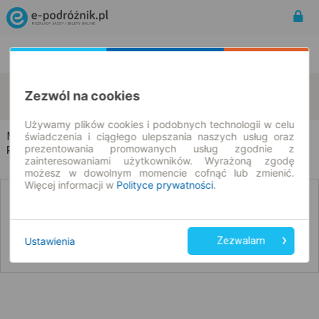
Rozkład Jazdy | Bilety
Bilety okresowe
Mierzanowice
Nikisiałka Duża
Zezwól na cookies
zmień kryteria
08.08.2026 | -- : --
Używamy plików cookies i podobnych technologii w celu
Mierzanowice → Nikisiałka Duża
świadczenia i ciągłego ulepszania naszych usług oraz
prezentowania promowanych usług zgodnie z
Rozkład jazdy i bilety
zainteresowaniami użytkowników. Wyrażoną zgodę
możesz w dowolnym momencie cofnąć lub zmienić.
Więcej informacji w
Polityce prywatności
.
Nie znaleźliśmy połączeń na podany dzień
Ustawienia
Zezwalam
Poniżej przedstawiamy dostępne połączenia z innych dat