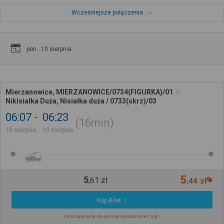
Wcześniejsze połączenia
pon.. 10 sierpnia
Mierzanowice, MIERZANOWICE/0734(FIGURKA)/01
Nikisiałka Duża, Nisiałka duża / 0733(skrz)/03
06:07
06:23
16min
10 sierpnia
10 sierpnia
5
5
,
61
zł
,
44
zł
Kup Bilet
Cena całkowita dla jednego pasażera bez ulgi