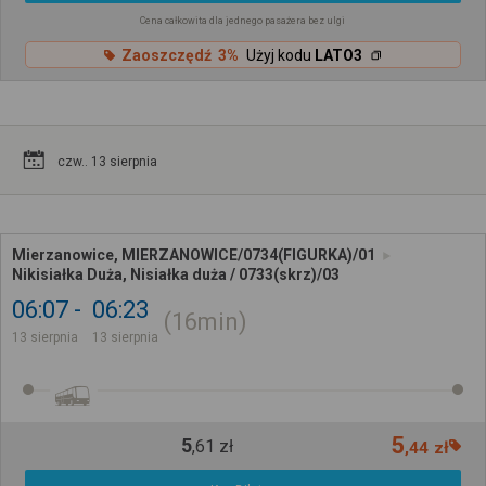
Cena całkowita dla jednego pasażera bez ulgi
Zaoszczędź 3%
Użyj kodu
LATO3
czw.. 13 sierpnia
Mierzanowice, MIERZANOWICE/0734(FIGURKA)/01
Nikisiałka Duża, Nisiałka duża / 0733(skrz)/03
06:07
06:23
16min
13 sierpnia
13 sierpnia
5
5
,
61
zł
,
44
zł