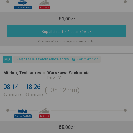
ADRES-ADRES
IC 5338
61
,
00
zł
Kup bilet na 1 z 2 odcinków
Cena całkowita dla jednego pasażera bez ulgi
MIX
Połączenie zawiera adres-adres
Jak to działa?
Mielno, Twój adres
Warszawa Zachodnia
Peron IV
08:14
18:26
10h
12min
08 sierpnia
08 sierpnia
ADRES-ADRES
IC 8112
69
,
00
zł