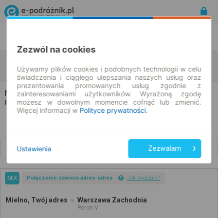
Rozkład Jazdy | Bilety
Bilety okresowe
Zezwól na cookies
Mielno
Warszawa
zmień kryteria
Używamy plików cookies i podobnych technologii w celu
08.08.2026 | -- : --
świadczenia i ciągłego ulepszania naszych usług oraz
prezentowania promowanych usług zgodnie z
Mielno → Warszawa
zainteresowaniami użytkowników. Wyrażoną zgodę
możesz w dowolnym momencie cofnąć lub zmienić.
Rozkład jazdy i bilety
Więcej informacji w
Polityce prywatności
.
Wcześniejsze połączenia
Ustawienia
Zezwalam
MIX
Połączenie zawiera adres-adres
Jak to działa?
Mielno, Twój adres
Warszawa Zachodnia
Peron V