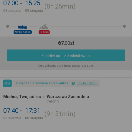
07:00
15:25
8h
25min
08 sierpnia
08 sierpnia
ADRES-ADRES
IC 5222
67
,
00
zł
Kup bilet na 1 z 2 odcinków
Cena całkowita dla jednego pasażera bez ulgi
MIX
Połączenie zawiera adres-adres
Jak to działa?
Mielno, Twój adres
Warszawa Zachodnia
Peron V
07:40
17:31
9h
51min
08 sierpnia
08 sierpnia