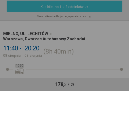
Kup bilet na 1 z 2 odcinków
Cena całkowita dla jednego pasażera bez ulgi
MIELNO, UL. LECHITÓW
Warszawa, Dworzec Autobusowy Zachodni
11:40
20:20
8h
40min
08 sierpnia
08 sierpnia
1350
178
,
37
zł
Kup Bilet
Cena całkowita dla jednego pasażera bez ulgi
MIELNO, UL. LECHITÓW
Warszawa, Dworzec Autobusowy Zachodni