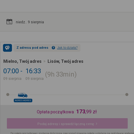
niedz.. 9 sierpnia
Z adresu pod adres
Jak to działa?
Mielno, Twój adres
Lisów, Twój adres
07:00
16:33
9h
33min
09 sierpnia
09 sierpnia
ADRES-ADRES
173
,
99
zł
Opłata początkowa
Podaj adresy i sprawdź łączną cenę
Do opłaty początkowej zostanie doliczona spersonalizowana opłata ustalana na podstawie podany