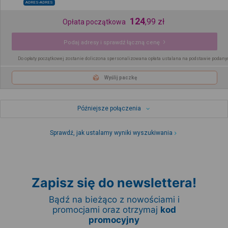
ADRES-ADRES
124
,
99
zł
Opłata początkowa
Podaj adresy i sprawdź łączną cenę
Do opłaty początkowej zostanie doliczona spersonalizowana opłata ustalana na podstawie podany
Wyślij paczkę
Późniejsze połączenia
Sprawdź, jak ustalamy wyniki wyszukiwania
Zapisz się do newslettera!
Bądź na bieżąco z nowościami i
promocjami oraz otrzymaj
kod
promocyjny