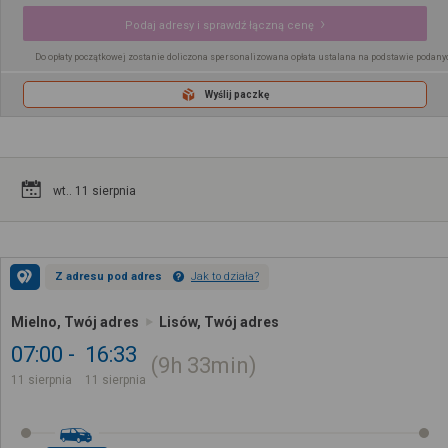
Podaj adresy i sprawdź łączną cenę
Do opłaty początkowej zostanie doliczona spersonalizowana opłata ustalana na podstawie podany
Wyślij paczkę
wt.. 11 sierpnia
Z adresu pod adres
Jak to działa?
Mielno, Twój adres
Lisów, Twój adres
07:00
16:33
9h
33min
11 sierpnia
11 sierpnia