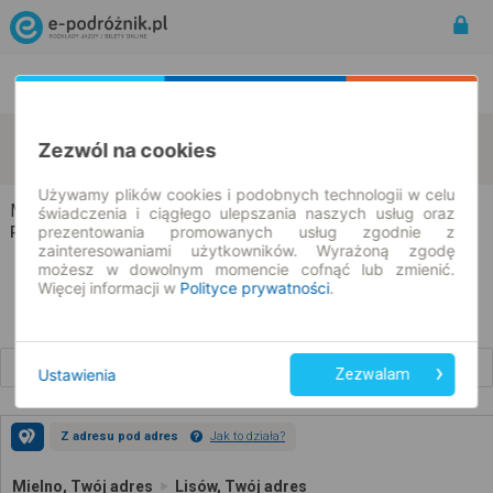
Rozkład Jazdy | Bilety
Bilety okresowe
Mielno
Lisów
Zezwól na cookies
zmień kryteria
08.08.2026 | -- : --
Używamy plików cookies i podobnych technologii w celu
Mielno → Lisów
świadczenia i ciągłego ulepszania naszych usług oraz
prezentowania promowanych usług zgodnie z
Rozkład jazdy i bilety
zainteresowaniami użytkowników. Wyrażoną zgodę
możesz w dowolnym momencie cofnąć lub zmienić.
Więcej informacji w
Polityce prywatności
.
Wcześniejsze połączenia
Ustawienia
Zezwalam
Z adresu pod adres
Jak to działa?
Mielno, Twój adres
Lisów, Twój adres