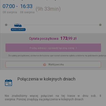
07:00
16:33
9h
33min
08 sierpnia
08 sierpnia
ADRES-ADRES
173
,
99
zł
Opłata początkowa
Podaj adresy i sprawdź łączną cenę
Do opłaty początkowej zostanie doliczona spersonalizowana opłata ustalana na podstawie podany
Wyślij paczkę
Połączenia w kolejnych dniach
Nie znaleźliśmy więcej połączeń na tej trasie w dniu sob.. 8
sierpnia. Poniżej znajdują się połączenia w kolejnych dniach