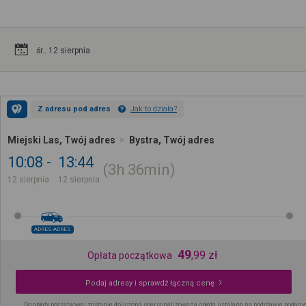
śr.. 12 sierpnia
Z adresu pod adres
Jak to działa?
Miejski Las, Twój adres
Bystra, Twój adres
10:08
13:44
3h
36min
12 sierpnia
12 sierpnia
ADRES-ADRES
49
,
99
zł
Opłata początkowa
Podaj adresy i sprawdź łączną cenę
Do opłaty początkowej zostanie doliczona spersonalizowana opłata ustalana na podstawie podany