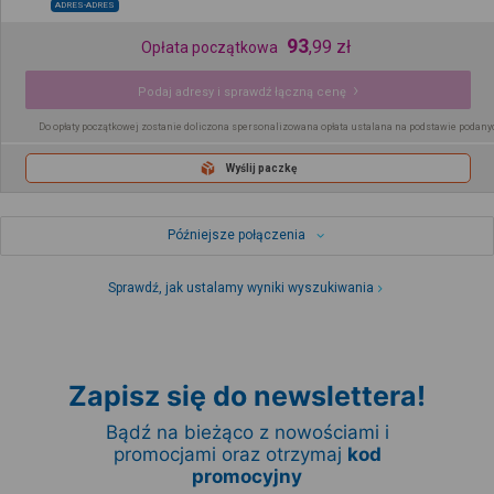
ADRES-ADRES
93
,
99
zł
Opłata początkowa
Podaj adresy i sprawdź łączną cenę
Do opłaty początkowej zostanie doliczona spersonalizowana opłata ustalana na podstawie podany
Wyślij paczkę
Późniejsze połączenia
Sprawdź, jak ustalamy wyniki wyszukiwania
Zapisz się do newslettera!
Bądź na bieżąco z nowościami i
promocjami oraz otrzymaj
kod
promocyjny