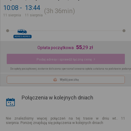
10:08
13:44
3h
36min
11 sierpnia
11 sierpnia
ADRES-ADRES
55
,
29
zł
Opłata początkowa
Podaj adresy i sprawdź łączną cenę
Do opłaty początkowej zostanie doliczona spersonalizowana opłata ustalana na podstawie podany
Wyślij paczkę
Połączenia w kolejnych dniach
Nie znaleźliśmy więcej połączeń na tej trasie w dniu wt.. 11
sierpnia. Poniżej znajdują się połączenia w kolejnych dniach