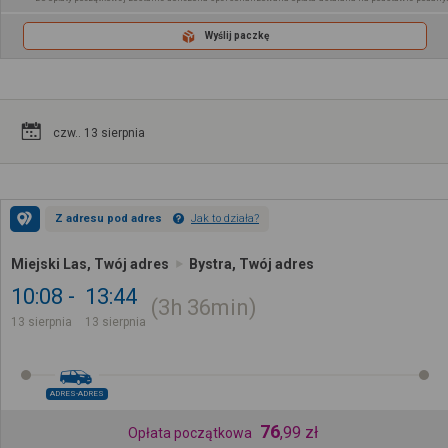
Wyślij paczkę
czw.. 13 sierpnia
Z adresu pod adres
Jak to działa?
Miejski Las, Twój adres
Bystra, Twój adres
10:08
13:44
3h
36min
13 sierpnia
13 sierpnia
ADRES-ADRES
76
,
99
zł
Opłata początkowa