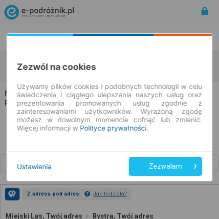
Rozkład Jazdy | Bilety
Bilety okresowe
Miejski Las
Bystra
Zezwól na cookies
zmień kryteria
11.08.2026 | -- : --
Używamy plików cookies i podobnych technologii w celu
Miejski Las → Bystra
świadczenia i ciągłego ulepszania naszych usług oraz
prezentowania promowanych usług zgodnie z
Rozkład jazdy i bilety
zainteresowaniami użytkowników. Wyrażoną zgodę
możesz w dowolnym momencie cofnąć lub zmienić.
Więcej informacji w
Polityce prywatności
.
Wcześniejsze połączenia
Ustawienia
Zezwalam
Z adresu pod adres
Jak to działa?
Miejski Las, Twój adres
Bystra, Twój adres