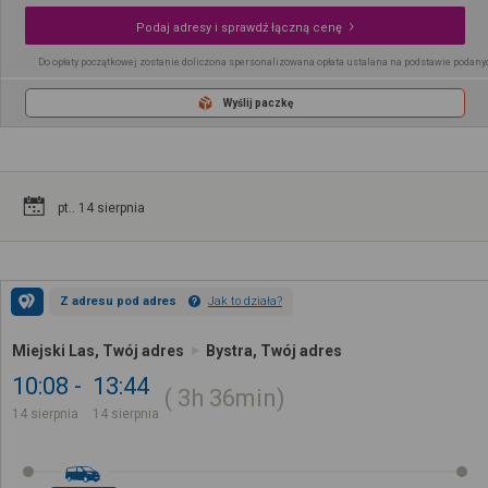
Podaj adresy i sprawdź łączną cenę
Do opłaty początkowej zostanie doliczona spersonalizowana opłata ustalana na podstawie podany
Wyślij paczkę
pt.. 14 sierpnia
Z adresu pod adres
Jak to działa?
Miejski Las, Twój adres
Bystra, Twój adres
10:08
13:44
3h
36min
14 sierpnia
14 sierpnia