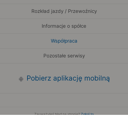
Rozkład jazdy / Przewoźnicy
Informacje o spółce
Współpraca
Pozostałe serwisy
Pobierz aplikację mobilną
Zauważyłeś błąd na stronie?
Zgłoś to
Copyright 2006-2026 by Teroplan S.A.