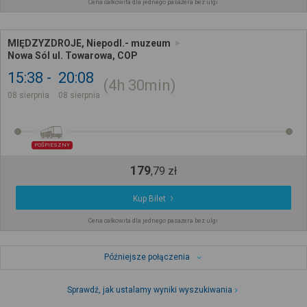
Cena całkowita dla jednego pasażera bez ulgi
MIĘDZYZDROJE, Niepodl.- muzeum
Nowa Sól ul. Towarowa, COP
15:38
20:08
4h
30min
08 sierpnia
08 sierpnia
POŚPIESZNY
179
,
79
zł
Kup Bilet
Cena całkowita dla jednego pasażera bez ulgi
Późniejsze połączenia
Sprawdź, jak ustalamy wyniki wyszukiwania