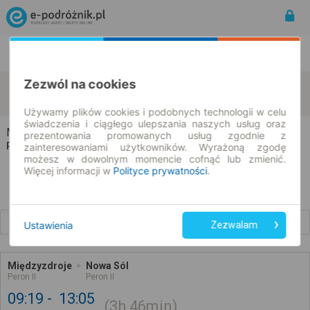
Rozkład Jazdy | Bilety
Bilety okresowe
Zezwól na cookies
Międzyzdroje
Nowa Sól
zmień kryteria
08.08.2026 | -- : --
Używamy plików cookies i podobnych technologii w celu
świadczenia i ciągłego ulepszania naszych usług oraz
Międzyzdroje → Nowa Sól
prezentowania promowanych usług zgodnie z
Rozkład jazdy i bilety
zainteresowaniami użytkowników. Wyrażoną zgodę
możesz w dowolnym momencie cofnąć lub zmienić.
Więcej informacji w
Polityce prywatności
.
Wcześniejsze połączenia
Ustawienia
Zezwalam
Międzyzdroje
Nowa Sól
Peron II
Peron II
09:19
13:05
3h
46min