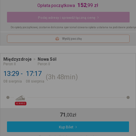
152
,
99
zł
Opłata początkowa
Podaj adresy i sprawdź łączną cenę
Do opłaty początkowej zostanie doliczona spersonalizowana opłata ustalana na podstawie podany
Wyślij paczkę
Międzyzdroje
Nowa Sól
Peron II
Peron II
13:29
17:17
3h
48min
08 sierpnia
08 sierpnia
IC 8302
71
,
00
zł
Kup Bilet