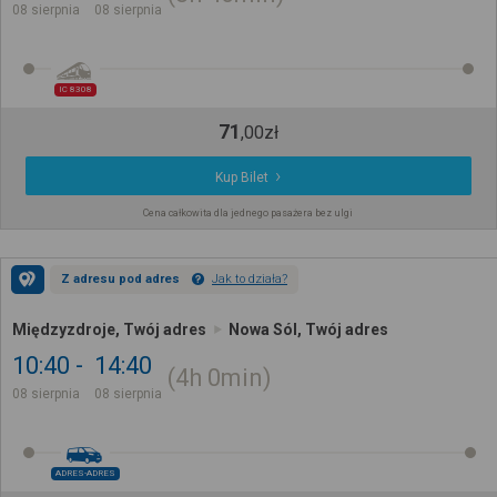
08 sierpnia
08 sierpnia
IC 8308
71
,
00
zł
Kup Bilet
Cena całkowita dla jednego pasażera bez ulgi
Z adresu pod adres
Jak to działa?
Międzyzdroje, Twój adres
Nowa Sól, Twój adres
10:40
14:40
4h
0min
08 sierpnia
08 sierpnia
ADRES-ADRES