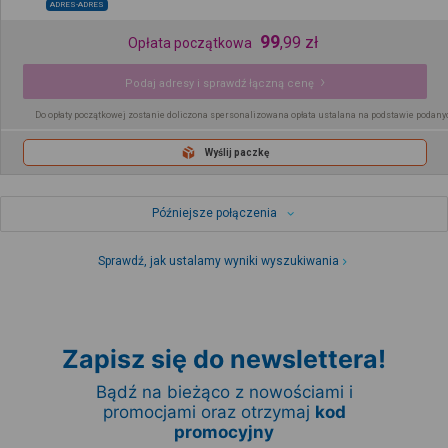
ADRES-ADRES
99
,
99
zł
Opłata początkowa
Podaj adresy i sprawdź łączną cenę
Do opłaty początkowej zostanie doliczona spersonalizowana opłata ustalana na podstawie podany
Wyślij paczkę
Późniejsze połączenia
Sprawdź, jak ustalamy wyniki wyszukiwania
Zapisz się do newslettera!
Bądź na bieżąco z nowościami i
promocjami oraz otrzymaj
kod
promocyjny