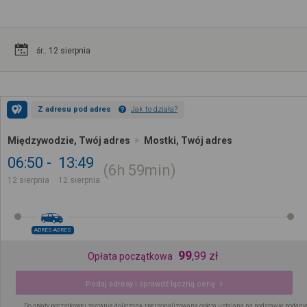
śr.. 12 sierpnia
Z adresu pod adres
Jak to działa?
Międzywodzie, Twój adres
Mostki, Twój adres
06:50
13:49
6h
59min
12 sierpnia
12 sierpnia
ADRES-ADRES
99
,
99
zł
Opłata początkowa
Podaj adresy i sprawdź łączną cenę
Do opłaty początkowej zostanie doliczona spersonalizowana opłata ustalana na podstawie podany