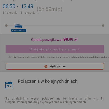
06:50
13:49
6h
59min
11 sierpnia
11 sierpnia
ADRES-ADRES
99
,
99
zł
Opłata początkowa
Podaj adresy i sprawdź łączną cenę
Do opłaty początkowej zostanie doliczona spersonalizowana opłata ustalana na podstawie podany
Wyślij paczkę
Połączenia w kolejnych dniach
Nie znaleźliśmy więcej połączeń na tej trasie w dniu wt.. 11
sierpnia. Poniżej znajdują się połączenia w kolejnych dniach