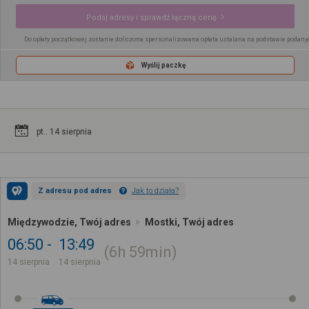
Podaj adresy i sprawdź łączną cenę
Do opłaty początkowej zostanie doliczona spersonalizowana opłata ustalana na podstawie podany
Wyślij paczkę
pt.. 14 sierpnia
Z adresu pod adres
Jak to działa?
Międzywodzie, Twój adres
Mostki, Twój adres
06:50
13:49
6h
59min
14 sierpnia
14 sierpnia