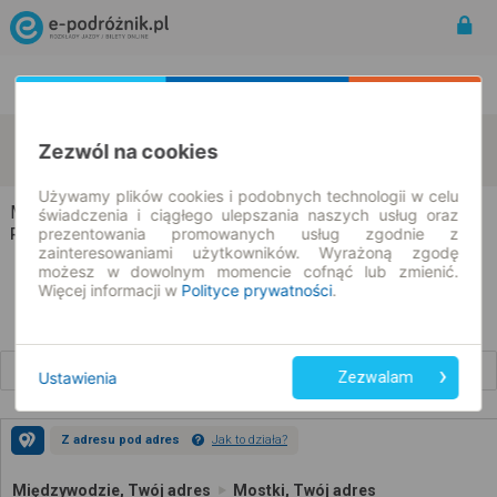
Rozkład Jazdy | Bilety
Bilety okresowe
Międzywodzie
Mostki
Zezwól na cookies
zmień kryteria
11.08.2026 | -- : --
Używamy plików cookies i podobnych technologii w celu
Międzywodzie → Mostki
świadczenia i ciągłego ulepszania naszych usług oraz
prezentowania promowanych usług zgodnie z
Rozkład jazdy i bilety
zainteresowaniami użytkowników. Wyrażoną zgodę
możesz w dowolnym momencie cofnąć lub zmienić.
Więcej informacji w
Polityce prywatności
.
Wcześniejsze połączenia
Ustawienia
Zezwalam
Z adresu pod adres
Jak to działa?
Międzywodzie, Twój adres
Mostki, Twój adres