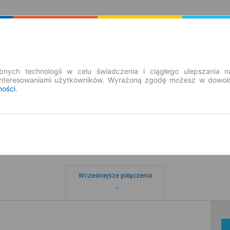
Rozkład Jazdy | Bilety
Bilety okresowe
nych technologii w celu świadczenia i ciągłego ulepszania n
interesowaniami użytkowników. Wyrażoną zgodę możesz w dowoln
ności
.
w
Wcześniejsze połączenia