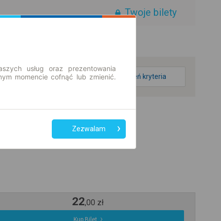
Twoje bilety
aszych usług oraz prezentowania
ym momencie cofnąć lub zmienić.
zmień kryteria
Zezwalam
22
,
00
zł
Kup Bilet