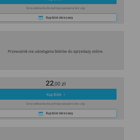
Cena całkowita dla jednego pasażera bez ulgi
Kup bilet okresowy
Przewoźnik nie udostępnia biletów do sprzedaży online.
22
,
00
zł
Kup Bilet
Cena całkowita dla jednego pasażera bez ulgi
Kup bilet okresowy