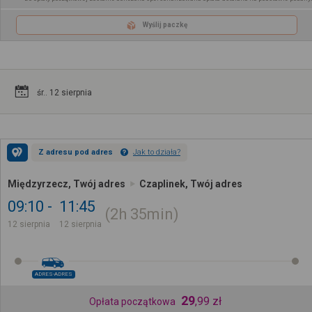
Wyślij paczkę
śr.. 12 sierpnia
Z adresu pod adres
Jak to działa?
Międzyrzecz, Twój adres
Czaplinek, Twój adres
09:10
11:45
2h
35min
12 sierpnia
12 sierpnia
ADRES-ADRES
29
,
99
zł
Opłata początkowa