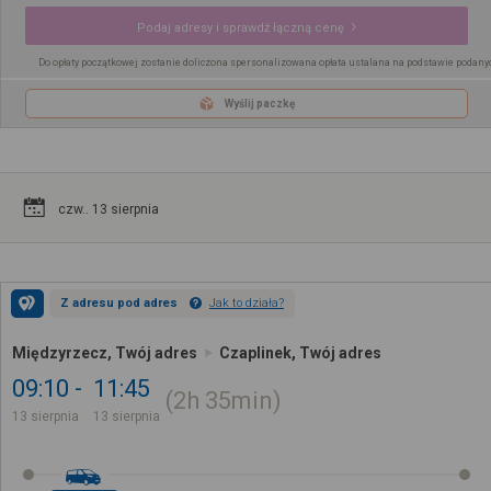
Podaj adresy i sprawdź łączną cenę
Do opłaty początkowej zostanie doliczona spersonalizowana opłata ustalana na podstawie podany
Wyślij paczkę
czw.. 13 sierpnia
Z adresu pod adres
Jak to działa?
Międzyrzecz, Twój adres
Czaplinek, Twój adres
09:10
11:45
2h
35min
13 sierpnia
13 sierpnia