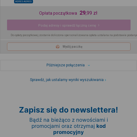
ADRES-ADRES
29
,
99
zł
Opłata początkowa
Podaj adresy i sprawdź łączną cenę
Do opłaty początkowej zostanie doliczona spersonalizowana opłata ustalana na podstawie podany
Wyślij paczkę
Późniejsze połączenia
Sprawdź, jak ustalamy wyniki wyszukiwania
Zapisz się do newslettera!
Bądź na bieżąco z nowościami i
promocjami oraz otrzymaj
kod
promocyjny