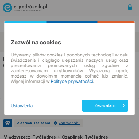
Rozkład Jazdy | Bilety
Bilety okresowe
Międzyrzecz
Czaplinek
Zezwól na cookies
zmień kryteria
10.08.2026 | -- : --
Używamy plików cookies i podobnych technologii w celu
Międzyrzecz → Czaplinek
świadczenia i ciągłego ulepszania naszych usług oraz
prezentowania promowanych usług zgodnie z
Rozkład jazdy i bilety
zainteresowaniami użytkowników. Wyrażoną zgodę
możesz w dowolnym momencie cofnąć lub zmienić.
Więcej informacji w
Polityce prywatności
.
Wcześniejsze połączenia
Ustawienia
Zezwalam
Z adresu pod adres
Jak to działa?
Międzyrzecz, Twój adres
Czaplinek, Twój adres