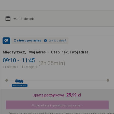
wt.. 11 sierpnia
Z adresu pod adres
Jak to działa?
Międzyrzecz, Twój adres
Czaplinek, Twój adres
09:10
11:45
2h
35min
11 sierpnia
11 sierpnia
ADRES-ADRES
29
,
99
zł
Opłata początkowa
Podaj adresy i sprawdź łączną cenę
Do opłaty początkowej zostanie doliczona spersonalizowana opłata ustalana na podstawie podany