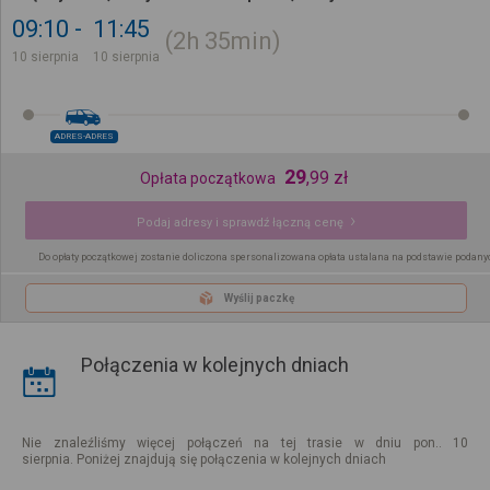
09:10
11:45
2h
35min
10 sierpnia
10 sierpnia
ADRES-ADRES
29
,
99
zł
Opłata początkowa
Podaj adresy i sprawdź łączną cenę
Do opłaty początkowej zostanie doliczona spersonalizowana opłata ustalana na podstawie podany
Wyślij paczkę
Połączenia w kolejnych dniach
Nie znaleźliśmy więcej połączeń na tej trasie w dniu pon.. 10
sierpnia. Poniżej znajdują się połączenia w kolejnych dniach