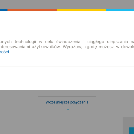
Rozkład Jazdy | Bilety
Bilety okresowe
nych technologii w celu świadczenia i ciągłego ulepszania n
interesowaniami użytkowników. Wyrażoną zgodę możesz w dowoln
ności
.
ów
Wcześniejsze połączenia