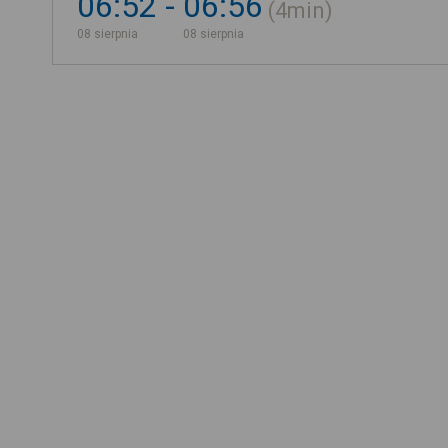
06:52
06:56
4min
08 sierpnia
08 sierpnia