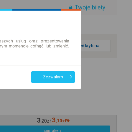
Twoje bilety
aszych usług oraz prezentowania
ym momencie cofnąć lub zmienić.
zmień kryteria
Zezwalam
3
3
,
20
zł
,
10
zł
Kup Bilet