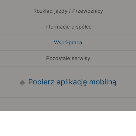
Rozkład jazdy / Przewoźnicy
Informacje o spółce
Współpraca
Pozostałe serwisy
Pobierz aplikację mobilną
Zauważyłeś błąd na stronie?
Zgłoś to
Copyright 2006-2026 by Teroplan S.A.