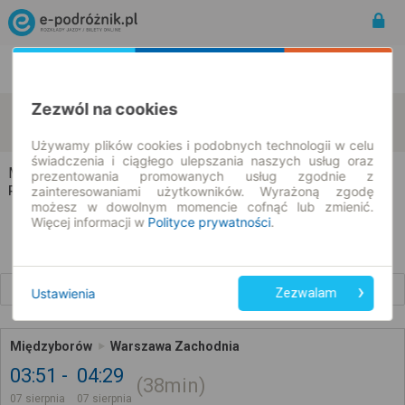
Rozkład Jazdy | Bilety
Bilety okresowe
Zezwól na cookies
Międzyborów
Warszawa
zmień kryteria
07.08.2026 | -- : --
Używamy plików cookies i podobnych technologii w celu
świadczenia i ciągłego ulepszania naszych usług oraz
Międzyborów → Warszawa
prezentowania promowanych usług zgodnie z
Rozkład jazdy i bilety
zainteresowaniami użytkowników. Wyrażoną zgodę
możesz w dowolnym momencie cofnąć lub zmienić.
Więcej informacji w
Polityce prywatności
.
Wcześniejsze połączenia
Ustawienia
Zezwalam
Międzyborów
Warszawa Zachodnia
03:51
04:29
38min
07 sierpnia
07 sierpnia