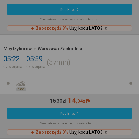
Kup Bilet
Cena całkowita dla jednego pasażera bez ulgi
Zaoszczędź 3%
Użyj kodu
LATO3
Międzyborów
Warszawa Zachodnia
05:22
05:59
37min
07 sierpnia
07 sierpnia
OSOB.
14
15
,
30
zł
,
84
zł
Kup Bilet
Cena całkowita dla jednego pasażera bez ulgi
Zaoszczędź 3%
Użyj kodu
LATO3