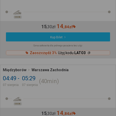
OSOB.
14
15
,
30
zł
,
84
zł
Kup Bilet
Cena całkowita dla jednego pasażera bez ulgi
Zaoszczędź 3%
Użyj kodu
LATO3
Międzyborów
Warszawa Zachodnia
04:49
05:29
40min
07 sierpnia
07 sierpnia
OSOB.
14
15
,
30
zł
,
84
zł