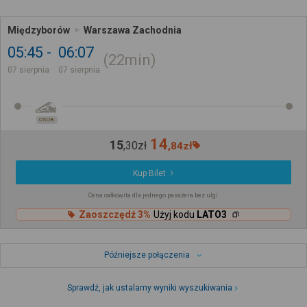
Międzyborów
Warszawa Zachodnia
05:45
06:07
22min
07 sierpnia
07 sierpnia
OSOB.
14
15
,
30
zł
,
84
zł
Kup Bilet
Cena całkowita dla jednego pasażera bez ulgi
Zaoszczędź 3%
Użyj kodu
LATO3
Późniejsze połączenia
Sprawdź, jak ustalamy wyniki wyszukiwania