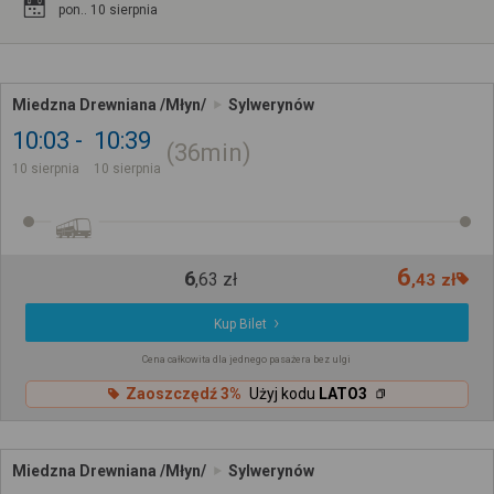
pon.. 10 sierpnia
Miedzna Drewniana /Młyn/
Sylwerynów
10:03
10:39
36min
10 sierpnia
10 sierpnia
6
6
,
63
zł
,
43
zł
Kup Bilet
Cena całkowita dla jednego pasażera bez ulgi
Zaoszczędź 3%
Użyj kodu
LATO3
Miedzna Drewniana /Młyn/
Sylwerynów