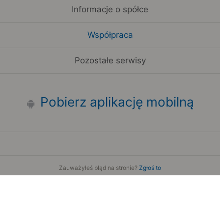
Informacje o spółce
Współpraca
Pozostałe serwisy
Pobierz aplikację mobilną
Zauważyłeś błąd na stronie?
Zgłoś to
Copyright 2006-2026 by Teroplan S.A.
Serwis używa danych GeoLite2 stworzonych przez firmę
MaxMind
www.maxmind.com