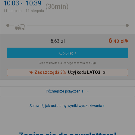
10:03
10:39
36min
11 sierpnia
11 sierpnia
6
6
,
63
zł
,
43
zł
Kup Bilet
Cena całkowita dla jednego pasażera bez ulgi
Zaoszczędź 3%
Użyj kodu
LATO3
Późniejsze połączenia
Sprawdź, jak ustalamy wyniki wyszukiwania