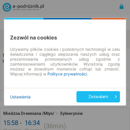
Rozkład Jazdy | Bilety
Bilety okresowe
Miedzna Drewniana
Sylwerynów
Zezwól na cookies
zmień kryteria
08.08.2026 | -- : --
Używamy plików cookies i podobnych technologii w celu
świadczenia i ciągłego ulepszania naszych usług oraz
Miedzna Drewniana → Sylwerynów
prezentowania promowanych usług zgodnie z
Rozkład jazdy i bilety
zainteresowaniami użytkowników. Wyrażoną zgodę
możesz w dowolnym momencie cofnąć lub zmienić.
Więcej informacji w
Polityce prywatności
.
Wcześniejsze połączenia
Ustawienia
Zezwalam
Miedzna Drewniana /Młyn/
Sylwerynów
15:58
16:34
36min