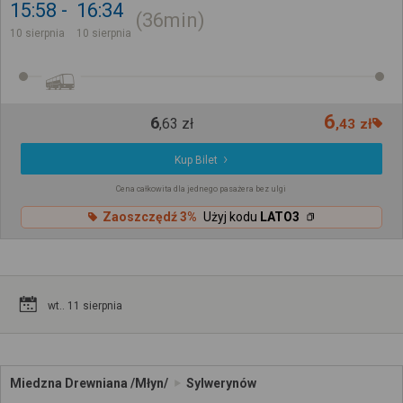
15:58
16:34
36min
10 sierpnia
10 sierpnia
6
6
,
63
zł
,
43
zł
Kup Bilet
Cena całkowita dla jednego pasażera bez ulgi
Zaoszczędź 3%
Użyj kodu
LATO3
wt.. 11 sierpnia
Miedzna Drewniana /Młyn/
Sylwerynów