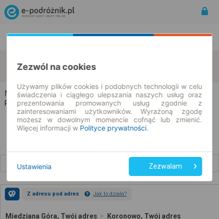
Rozkład Jazdy | Bilety
Bilety okresowe
Miedziana Góra
Koronowo
Zezwól na cookies
zmień kryteria
10.08.2026 | -- : --
Używamy plików cookies i podobnych technologii w celu
Miedziana Góra → Koronowo
świadczenia i ciągłego ulepszania naszych usług oraz
prezentowania promowanych usług zgodnie z
Rozkład jazdy i bilety
zainteresowaniami użytkowników. Wyrażoną zgodę
możesz w dowolnym momencie cofnąć lub zmienić.
Więcej informacji w
Polityce prywatności
.
Wcześniejsze połączenia
Ustawienia
Zezwalam
Z adresu pod adres
Jak to działa?
Miedziana Góra, Twój adres
Koronowo, Twój adres