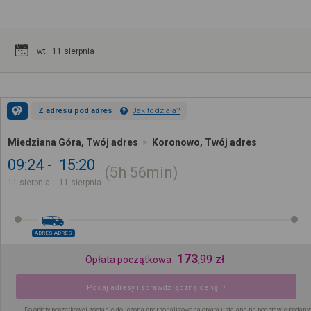
wt.. 11 sierpnia
Z adresu pod adres
Jak to działa?
Miedziana Góra, Twój adres
Koronowo, Twój adres
09:24
15:20
5h
56min
11 sierpnia
11 sierpnia
ADRES-ADRES
173
,
99
zł
Opłata początkowa
Podaj adresy i sprawdź łączną cenę
Do opłaty początkowej zostanie doliczona spersonalizowana opłata ustalana na podstawie podany