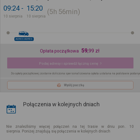
09:24
15:20
5h
56min
10 sierpnia
10 sierpnia
ADRES-ADRES
59
,
99
zł
Opłata początkowa
Podaj adresy i sprawdź łączną cenę
Do opłaty początkowej zostanie doliczona spersonalizowana opłata ustalana na podstawie podany
Wyślij paczkę
Połączenia w kolejnych dniach
Nie znaleźliśmy więcej połączeń na tej trasie w dniu pon.. 10
sierpnia. Poniżej znajdują się połączenia w kolejnych dniach