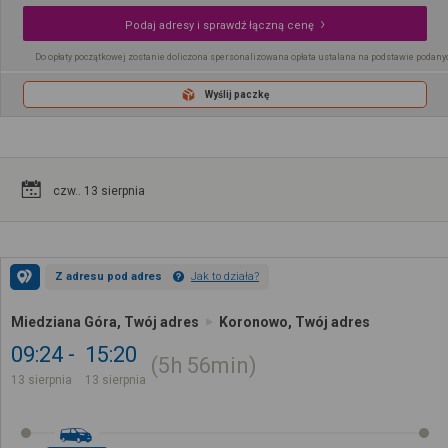
Podaj adresy i sprawdź łączną cenę
Do opłaty początkowej zostanie doliczona spersonalizowana opłata ustalana na podstawie podany
Wyślij paczkę
czw.. 13 sierpnia
Z adresu pod adres
Jak to działa?
Miedziana Góra, Twój adres
Koronowo, Twój adres
09:24
15:20
5h
56min
13 sierpnia
13 sierpnia