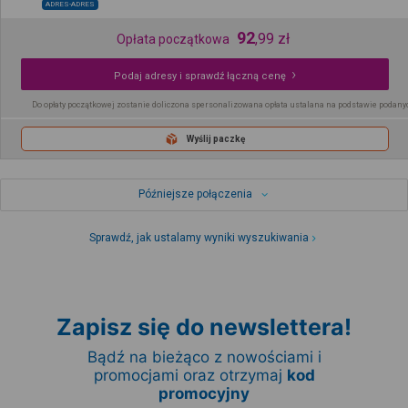
ADRES-ADRES
92
,
99
zł
Opłata początkowa
Podaj adresy i sprawdź łączną cenę
Do opłaty początkowej zostanie doliczona spersonalizowana opłata ustalana na podstawie podany
Wyślij paczkę
Późniejsze połączenia
Sprawdź, jak ustalamy wyniki wyszukiwania
Zapisz się do newslettera!
Bądź na bieżąco z nowościami i
promocjami oraz otrzymaj
kod
promocyjny