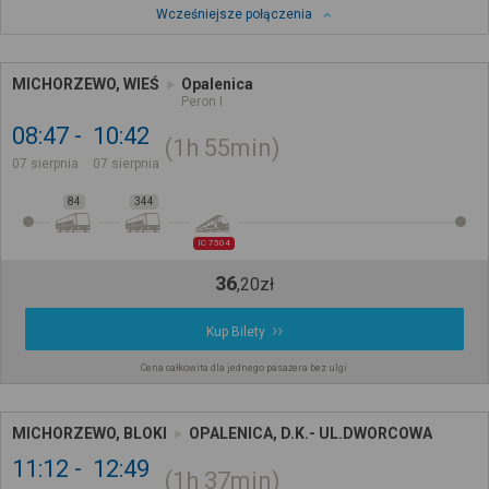
Wcześniejsze połączenia
MICHORZEWO, WIEŚ
Opalenica
Peron I
08:47
10:42
1h
55min
07 sierpnia
07 sierpnia
84
344
IC 7504
36
,
20
zł
Kup Bilety
Cena całkowita dla jednego pasażera bez ulgi
MICHORZEWO, BLOKI
OPALENICA, D.K.- UL.DWORCOWA
11:12
12:49
1h
37min