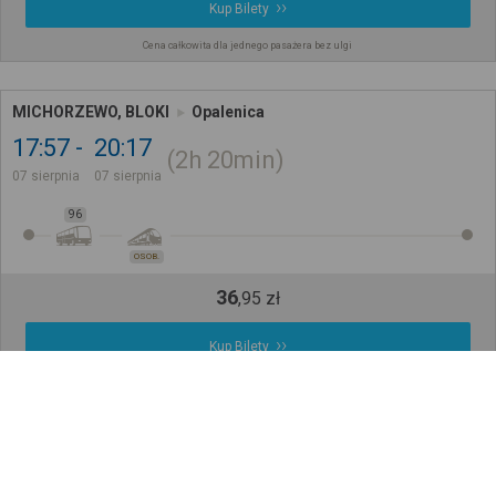
Kup Bilety
Cena całkowita dla jednego pasażera bez ulgi
MICHORZEWO, BLOKI
Opalenica
17:57
20:17
2h
20min
07 sierpnia
07 sierpnia
96
OSOB.
36
,
95
zł
Kup Bilety
Cena całkowita dla jednego pasażera bez ulgi
Późniejsze połączenia
Sprawdź, jak ustalamy wyniki wyszukiwania