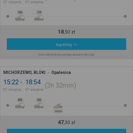
07 sierpnia
07 sierpnia
96
10
18
,
50
zł
Kup Bilety
Cena całkowita dla jednego pasażera bez ulgi
MICHORZEWO, BLOKI
Opalenica
15:22
18:54
3h
32min
07 sierpnia
07 sierpnia
84
44
REGIO
47
,
30
zł