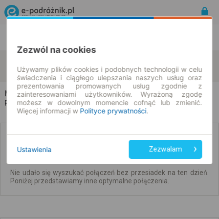
Rozkład Jazdy | Bilety
Bilety okresowe
Zezwól na cookies
Michorzewo
Opalenica
zmień kryteria
Używamy plików cookies i podobnych technologii w celu
07.08.2026 | -- : --
świadczenia i ciągłego ulepszania naszych usług oraz
prezentowania promowanych usług zgodnie z
Michorzewo → Opalenica
zainteresowaniami użytkowników. Wyrażoną zgodę
możesz w dowolnym momencie cofnąć lub zmienić.
Rozkład jazdy i bilety
Więcej informacji w
Polityce prywatności
.
Brak połączeń bezpośrednich. Sprawdź
połączenia z przesiadkami.
Ustawienia
Zezwalam
Nie udało się wyszukać połączeń bez przesiadek na ten dzień.
Poniżej przedstawiamy inne optymalne połączenia.