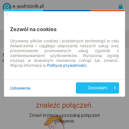
Rozkład Jazdy | Bilety
Bilety okresowe
Zezwól na cookies
Michałów
Góry Złotnickie
zmień kryteria
Używamy plików cookies i podobnych technologii w celu
10.08.2026 | -- : --
świadczenia i ciągłego ulepszania naszych usług oraz
prezentowania promowanych usług zgodnie z
Michałów → Góry Złotnickie
zainteresowaniami użytkowników. Wyrażoną zgodę
możesz w dowolnym momencie cofnąć lub zmienić.
Rozkład jazdy i bilety
Więcej informacji w
Polityce prywatności
.
Ustawienia
Zezwalam
Upss... Nie udało nam się
znaleźć połączeń.
Zmień kryteria i poszukaj połączeń
ponownie.