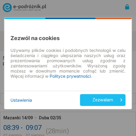
Rozkład Jazdy | Bilety
Bilety okresowe
Zezwól na cookies
Mazanki
Duba
zmień kryteria
07.08.2026 | -- : --
Używamy plików cookies i podobnych technologii w celu
świadczenia i ciągłego ulepszania naszych usług oraz
Mazanki → Duba
prezentowania promowanych usług zgodnie z
Rozkład jazdy i bilety
zainteresowaniami użytkowników. Wyrażoną zgodę
możesz w dowolnym momencie cofnąć lub zmienić.
Więcej informacji w
Polityce prywatności
.
Wcześniejsze połączenia
Ustawienia
Zezwalam
Mazanki 14/09
Duba 02/35
08:39
09:07
28min
07 sierpnia
07 sierpnia