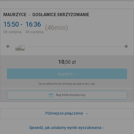
MAURZYCE
GOSŁAWICE SKRZYŻOWANIE
15:50
16:36
46min
08 sierpnia
08 sierpnia
10
,
50
zł
Kup Bilet
Cena całkowita dla jednego pasażera bez ulgi
Kup bilet miesięczny
Późniejsze połączenia
Sprawdź, jak ustalamy wyniki wyszukiwania