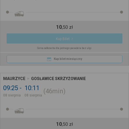
10
,
50
zł
Kup Bilet
Cena całkowita dla jednego pasażera bez ulgi
Kup bilet miesięczny
MAURZYCE
GOSŁAWICE SKRZYŻOWANIE
09:25
10:11
46min
08 sierpnia
08 sierpnia
10
,
50
zł