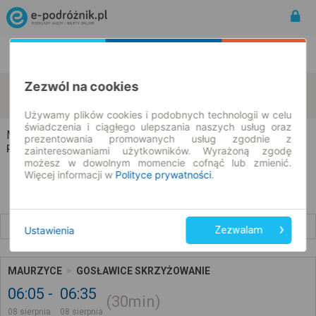
Rozkład Jazdy | Bilety
Bilety okresowe
Zezwól na cookies
Maurzyce
Gosławice
zmień kryteria
08.08.2026 | -- : --
Używamy plików cookies i podobnych technologii w celu
świadczenia i ciągłego ulepszania naszych usług oraz
Maurzyce → Gosławice
prezentowania promowanych usług zgodnie z
Rozkład jazdy i bilety
zainteresowaniami użytkowników. Wyrażoną zgodę
możesz w dowolnym momencie cofnąć lub zmienić.
Więcej informacji w
Polityce prywatności
.
Wcześniejsze połączenia
Ustawienia
Zezwalam
MAURZYCE
GOSŁAWICE SKRZYŻOWANIE
06:05
06:35
30min
08 sierpnia
08 sierpnia