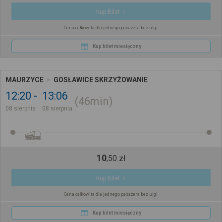
Kup Bilet
Cena całkowita dla jednego pasażera bez ulgi
Kup bilet miesięczny
MAURZYCE
GOSŁAWICE SKRZYŻOWANIE
12:20
13:06
46min
08 sierpnia
08 sierpnia
10
,
50
zł
Kup Bilet
Cena całkowita dla jednego pasażera bez ulgi
Kup bilet miesięczny