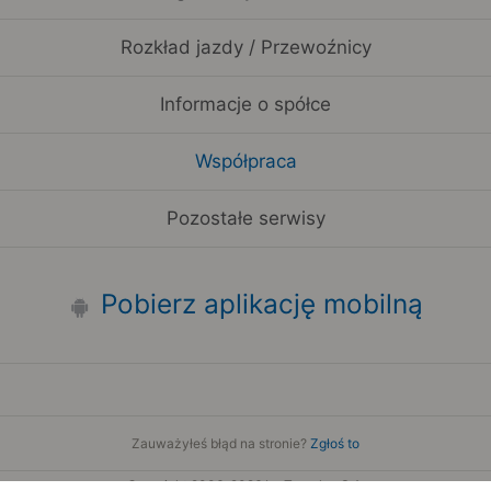
Rozkład jazdy / Przewoźnicy
Informacje o spółce
Współpraca
Pozostałe serwisy
Pobierz aplikację mobilną
Zauważyłeś błąd na stronie?
Zgłoś to
Copyright 2006-2026 by Teroplan S.A.