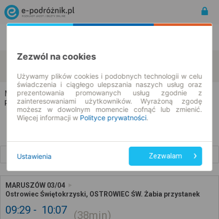
Rozkład Jazdy | Bilety
Bilety okresowe
Zezwól na cookies
Maruszów
Ostrowiec Świętokrzyski
zmień kryteria
09.08.2026 | -- : --
Używamy plików cookies i podobnych technologii w celu
świadczenia i ciągłego ulepszania naszych usług oraz
prezentowania promowanych usług zgodnie z
Maruszów → Ostrowiec Świętokrzyski
zainteresowaniami użytkowników. Wyrażoną zgodę
Rozkład jazdy i bilety
możesz w dowolnym momencie cofnąć lub zmienić.
Więcej informacji w
Polityce prywatności
.
Wcześniejsze połączenia
Ustawienia
Zezwalam
MARUSZÓW 03/04
Ostrowiec Świętokrzyski, OSTROWIEC ŚW. Żabia przystanek
09:29
10:07
38min