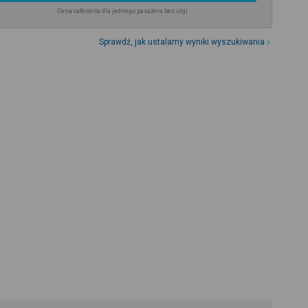
Cena całkowita dla jednego pasażera bez ulgi
Sprawdź, jak ustalamy wyniki wyszukiwania