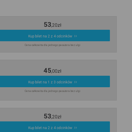
53
,
20
zł
Kup bilet na 2 z 4 odcinków
Cena całkowita dla jednego pasażera bez ulgi
45
,
00
zł
Kup bilet na 1 z 3 odcinków
Cena całkowita dla jednego pasażera bez ulgi
53
,
20
zł
Kup bilet na 2 z 4 odcinków