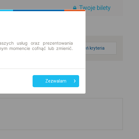
Twoje bilety
aszych usług oraz prezentowania
ym momencie cofnąć lub zmienić.
zmień kryteria
Zezwalam