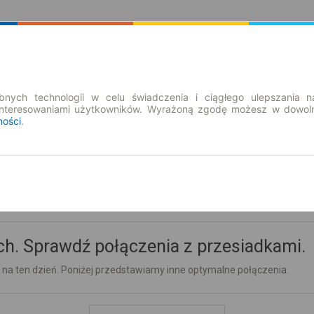
Rozkład Jazdy | Bilety
Bilety okresowe
nych technologii w celu świadczenia i ciągłego ulepszania n
interesowaniami użytkowników. Wyrażoną zgodę możesz w dowoln
ności
.
h. Sprawdź połączenia z przesiadkami.
 na ten dzień. Poniżej przedstawiamy inne optymalne połączenia.