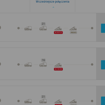
Wcześniejsze połączenia
21
IC 5712
REGIO
16
IC 1618
21