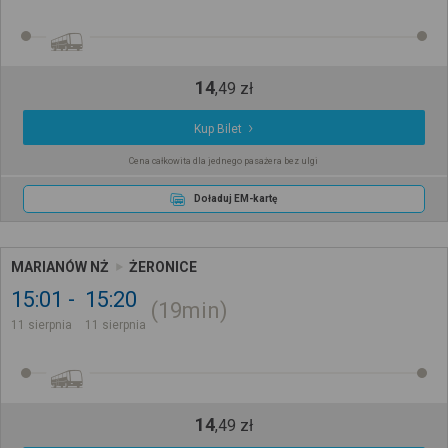
14
,
49
zł
Kup Bilet
Cena całkowita dla jednego pasażera bez ulgi
Doładuj EM-kartę
MARIANÓW NŻ
ŻERONICE
15:01
15:20
19min
11 sierpnia
11 sierpnia
14
,
49
zł