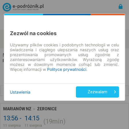
Rozkład Jazdy | Bilety
Bilety okresowe
Zezwól na cookies
Marianów
Żeronice
zmień kryteria
11.08.2026 | -- : --
Używamy plików cookies i podobnych technologii w celu
świadczenia i ciągłego ulepszania naszych usług oraz
prezentowania promowanych usług zgodnie z
Marianów → Żeronice
zainteresowaniami użytkowników. Wyrażoną zgodę
Rozkład jazdy i bilety
możesz w dowolnym momencie cofnąć lub zmienić.
Więcej informacji w
Polityce prywatności
.
Wcześniejsze połączenia
Ustawienia
Zezwalam
MARIANÓW NŻ
ŻERONICE
13:56
14:15
19min
11 sierpnia
11 sierpnia