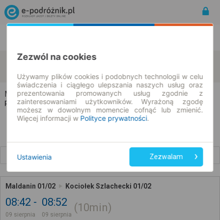
Rozkład Jazdy | Bilety
Bilety okresowe
Zezwól na cookies
Maldanin
Kociołek Szlachecki
zmień kryteria
09.08.2026 | -- : --
Używamy plików cookies i podobnych technologii w celu
świadczenia i ciągłego ulepszania naszych usług oraz
prezentowania promowanych usług zgodnie z
Maldanin → Kociołek Szlachecki
zainteresowaniami użytkowników. Wyrażoną zgodę
Rozkład jazdy i bilety
możesz w dowolnym momencie cofnąć lub zmienić.
Więcej informacji w
Polityce prywatności
.
Wcześniejsze połączenia
Ustawienia
Zezwalam
Maldanin 01/02
Kociołek Szlachecki 01/02
08:42
08:52
10min
09 sierpnia
09 sierpnia