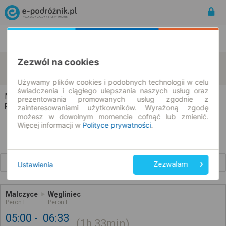
Rozkład Jazdy | Bilety
Bilety okresowe
Zezwól na cookies
Malczyce
Węgliniec
zmień kryteria
10.08.2026 | -- : --
Używamy plików cookies i podobnych technologii w celu
świadczenia i ciągłego ulepszania naszych usług oraz
Malczyce → Węgliniec
prezentowania promowanych usług zgodnie z
Rozkład jazdy i bilety
zainteresowaniami użytkowników. Wyrażoną zgodę
możesz w dowolnym momencie cofnąć lub zmienić.
Więcej informacji w
Polityce prywatności
.
Wcześniejsze połączenia
Ustawienia
Zezwalam
Malczyce
Węgliniec
Peron I
Peron I
05:00
06:33
1h
33min