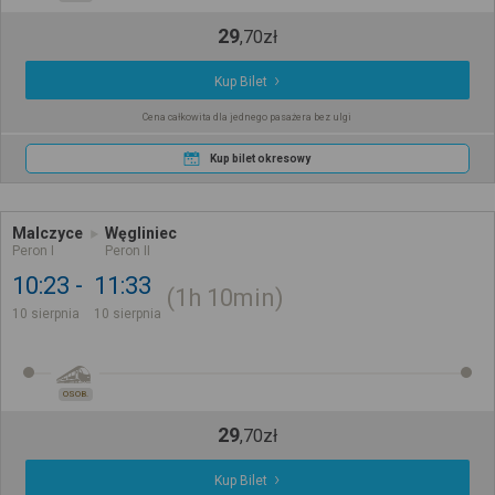
29
,
70
zł
Kup Bilet
Cena całkowita dla jednego pasażera bez ulgi
Kup bilet okresowy
Malczyce
Węgliniec
Peron I
Peron II
10:23
11:33
1h
10min
10 sierpnia
10 sierpnia
OSOB.
29
,
70
zł
Kup Bilet