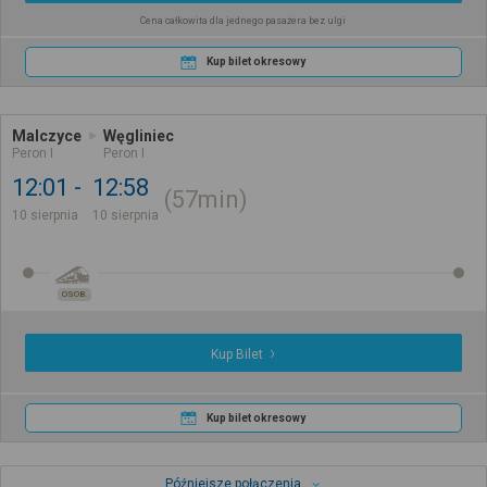
Cena całkowita dla jednego pasażera bez ulgi
Kup bilet okresowy
Malczyce
Węgliniec
Peron I
Peron I
12:01
12:58
57min
10 sierpnia
10 sierpnia
OSOB.
Kup Bilet
Kup bilet okresowy
Późniejsze połączenia