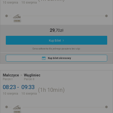
10 sierpnia
10 sierpnia
OSOB.
29
,
70
zł
Kup Bilet
Cena całkowita dla jednego pasażera bez ulgi
Kup bilet okresowy
Malczyce
Węgliniec
Peron I
Peron II
08:23
09:33
1h
10min
10 sierpnia
10 sierpnia
OSOB.