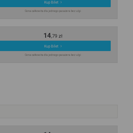
Kup Bilet
Cena całkowita dla jednego pasażera bez ulgi
14
,
79
zł
Kup Bilet
Cena całkowita dla jednego pasażera bez ulgi