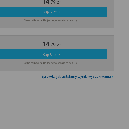
14
,
79
zł
Kup Bilet
Cena całkowita dla jednego pasażera bez ulgi
14
,
79
zł
Kup Bilet
Cena całkowita dla jednego pasażera bez ulgi
Sprawdź, jak ustalamy wyniki wyszukiwania