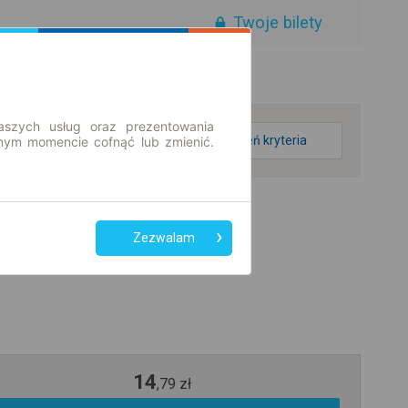
Twoje bilety
aszych usług oraz prezentowania
zmień kryteria
ym momencie cofnąć lub zmienić.
Zezwalam
14
,
79
zł