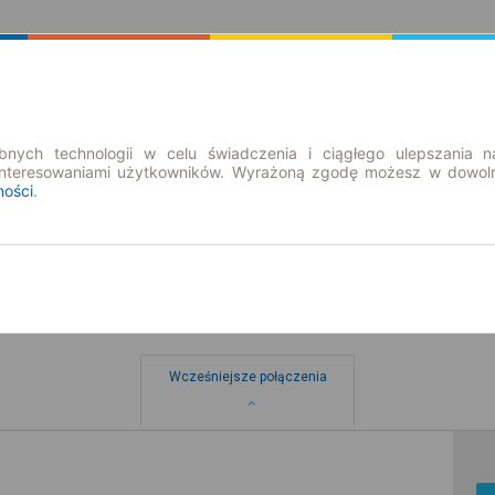
Rozkład Jazdy | Bilety
Bilety okresowe
nych technologii w celu świadczenia i ciągłego ulepszania n
interesowaniami użytkowników. Wyrażoną zgodę możesz w dowoln
ności
.
Wcześniejsze połączenia