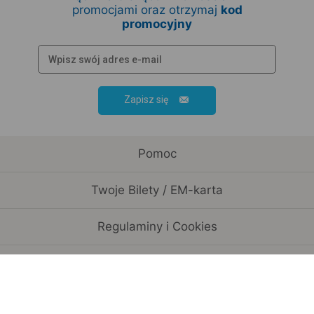
promocjami oraz otrzymaj
kod
promocyjny
Zapisz się
Pomoc
Twoje Bilety / EM-karta
Regulaminy i Cookies
Rozkład jazdy / Przewoźnicy
Informacje o spółce