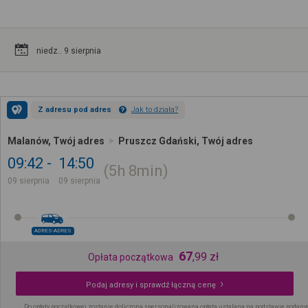
niedz.. 9 sierpnia
Z adresu pod adres
Jak to działa?
Malanów, Twój adres
Pruszcz Gdański, Twój adres
09:42
14:50
5h
8min
09 sierpnia
09 sierpnia
ADRES-ADRES
67
,
99
zł
Opłata początkowa
Podaj adresy i sprawdź łączną cenę
Do opłaty początkowej zostanie doliczona spersonalizowana opłata ustalana na podstawie podany