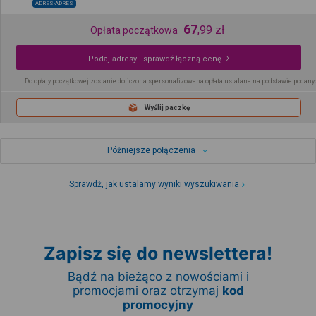
ADRES-ADRES
67
,
99
zł
Opłata początkowa
Podaj adresy i sprawdź łączną cenę
Do opłaty początkowej zostanie doliczona spersonalizowana opłata ustalana na podstawie podany
Wyślij paczkę
Późniejsze połączenia
Sprawdź, jak ustalamy wyniki wyszukiwania
Zapisz się do newslettera!
Bądź na bieżąco z nowościami i
promocjami oraz otrzymaj
kod
promocyjny