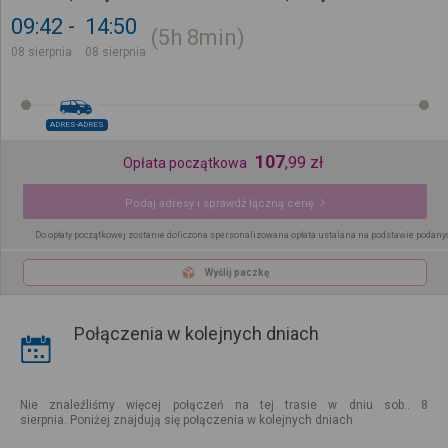
09:42
14:50
5h
8min
08 sierpnia
08 sierpnia
ADRES-ADRES
107
,
99
zł
Opłata początkowa
Podaj adresy i sprawdź łączną cenę
Do opłaty początkowej zostanie doliczona spersonalizowana opłata ustalana na podstawie podany
Wyślij paczkę
Połączenia w kolejnych dniach
Nie znaleźliśmy więcej połączeń na tej trasie w dniu sob.. 8
sierpnia. Poniżej znajdują się połączenia w kolejnych dniach