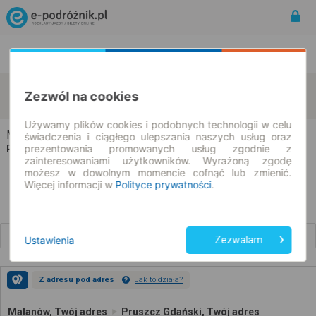
Rozkład Jazdy | Bilety
Bilety okresowe
Malanów
Pruszcz Gdański
Zezwól na cookies
zmień kryteria
08.08.2026 | -- : --
Używamy plików cookies i podobnych technologii w celu
Malanów → Pruszcz Gdański
świadczenia i ciągłego ulepszania naszych usług oraz
prezentowania promowanych usług zgodnie z
Rozkład jazdy i bilety
zainteresowaniami użytkowników. Wyrażoną zgodę
możesz w dowolnym momencie cofnąć lub zmienić.
Więcej informacji w
Polityce prywatności
.
Wcześniejsze połączenia
Ustawienia
Zezwalam
Z adresu pod adres
Jak to działa?
Malanów, Twój adres
Pruszcz Gdański, Twój adres