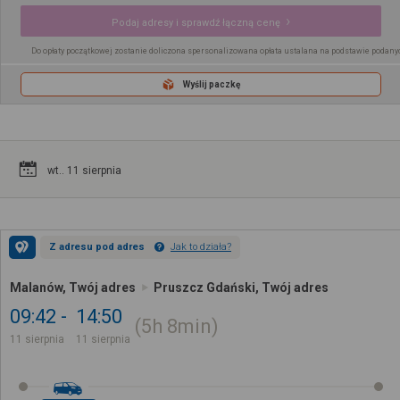
Podaj adresy i sprawdź łączną cenę
Do opłaty początkowej zostanie doliczona spersonalizowana opłata ustalana na podstawie podany
Wyślij paczkę
wt.. 11 sierpnia
Z adresu pod adres
Jak to działa?
Malanów, Twój adres
Pruszcz Gdański, Twój adres
09:42
14:50
5h
8min
11 sierpnia
11 sierpnia