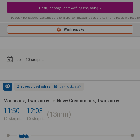
Podaj adresy i sprawdź łączną cenę
Do opłaty początkowej zostanie doliczona spersonalizowana opłata ustalana na podstawie podany
Wyślij paczkę
pon.. 10 sierpnia
Z adresu pod adres
Jak to działa?
Machnacz, Twój adres
Nowy Ciechocinek, Twój adres
11:50
12:03
13min
10 sierpnia
10 sierpnia