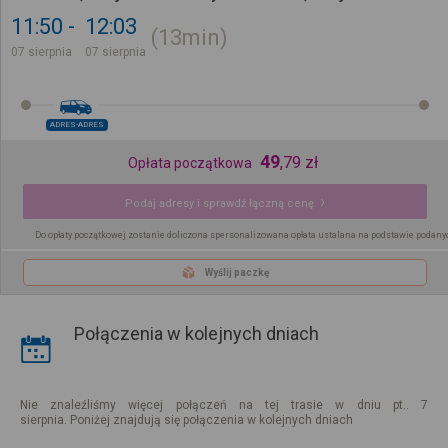
11:50
12:03
13min
07 sierpnia
07 sierpnia
ADRES-ADRES
49
,
79
zł
Opłata początkowa
Podaj adresy i sprawdź łączną cenę
Do opłaty początkowej zostanie doliczona spersonalizowana opłata ustalana na podstawie podany
Wyślij paczkę
Połączenia w kolejnych dniach
Nie znaleźliśmy więcej połączeń na tej trasie w dniu pt.. 7
sierpnia. Poniżej znajdują się połączenia w kolejnych dniach