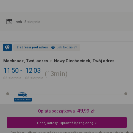
sob.. 8 sierpnia
Z adresu pod adres
Jak to działa?
Machnacz, Twój adres
Nowy Ciechocinek, Twój adres
11:50
12:03
13min
08 sierpnia
08 sierpnia
ADRES-ADRES
49
,
99
zł
Opłata początkowa
Podaj adresy i sprawdź łączną cenę
Do opłaty początkowej zostanie doliczona spersonalizowana opłata ustalana na podstawie podany