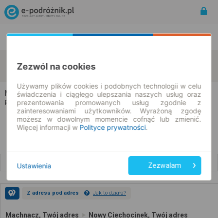
Rozkład Jazdy | Bilety
Bilety okresowe
Machnacz
Nowy Ciechocinek
Zezwól na cookies
zmień kryteria
07.08.2026 | -- : --
Używamy plików cookies i podobnych technologii w celu
Machnacz → Nowy Ciechocinek
świadczenia i ciągłego ulepszania naszych usług oraz
prezentowania promowanych usług zgodnie z
Rozkład jazdy i bilety
zainteresowaniami użytkowników. Wyrażoną zgodę
możesz w dowolnym momencie cofnąć lub zmienić.
Więcej informacji w
Polityce prywatności
.
Wcześniejsze połączenia
Ustawienia
Zezwalam
Z adresu pod adres
Jak to działa?
Machnacz, Twój adres
Nowy Ciechocinek, Twój adres