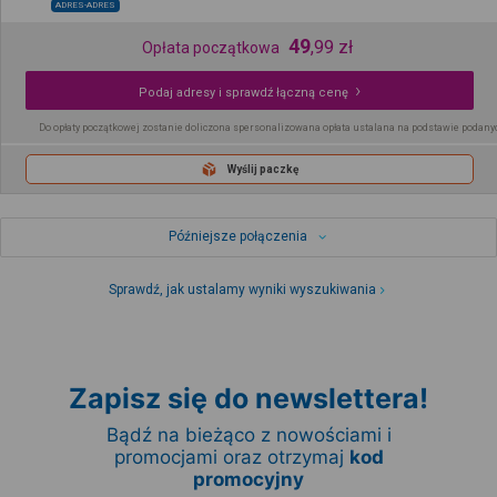
ADRES-ADRES
49
,
99
zł
Opłata początkowa
Podaj adresy i sprawdź łączną cenę
Do opłaty początkowej zostanie doliczona spersonalizowana opłata ustalana na podstawie podany
Wyślij paczkę
Późniejsze połączenia
Sprawdź, jak ustalamy wyniki wyszukiwania
Zapisz się do newslettera!
Bądź na bieżąco z nowościami i
promocjami oraz otrzymaj
kod
promocyjny