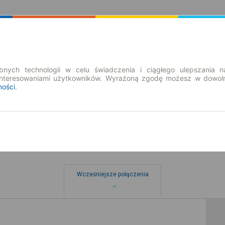
Rozkład Jazdy | Bilety
Bilety okresowe
nych technologii w celu świadczenia i ciągłego ulepszania n
interesowaniami użytkowników. Wyrażoną zgodę możesz w dowoln
ności
.
Wcześniejsze połączenia