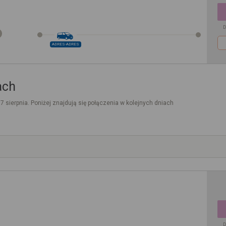
D
ADRES-ADRES
ach
. 7 sierpnia. Poniżej znajdują się połączenia w kolejnych dniach
D