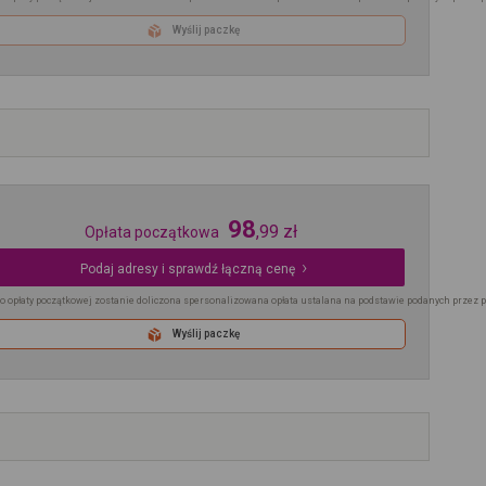
Wyślij paczkę
98
,
99
zł
Opłata początkowa
Podaj adresy i sprawdź łączną cenę
o opłaty początkowej zostanie doliczona spersonalizowana opłata ustalana na podstawie podanych przez 
Wyślij paczkę