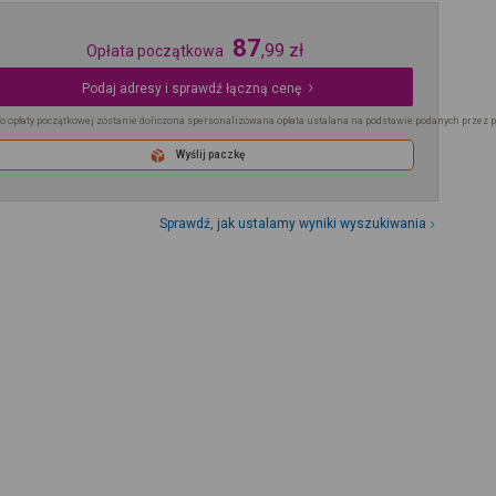
87
,
99
zł
Opłata początkowa
Podaj adresy i sprawdź łączną cenę
o opłaty początkowej zostanie doliczona spersonalizowana opłata ustalana na podstawie podanych przez 
Wyślij paczkę
Sprawdź, jak ustalamy wyniki wyszukiwania