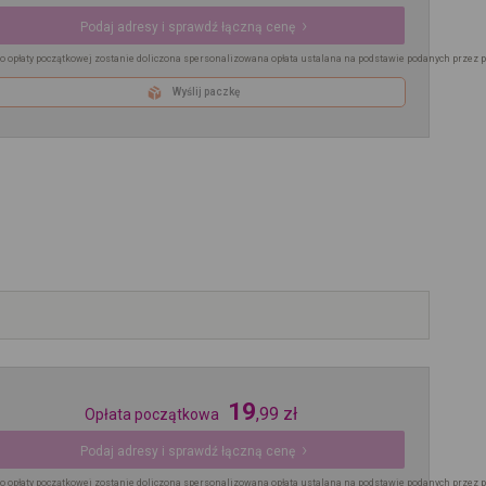
Podaj adresy i sprawdź łączną cenę
o opłaty początkowej zostanie doliczona spersonalizowana opłata ustalana na podstawie podanych przez 
Wyślij paczkę
19
,
99
zł
Opłata początkowa
Podaj adresy i sprawdź łączną cenę
o opłaty początkowej zostanie doliczona spersonalizowana opłata ustalana na podstawie podanych przez 