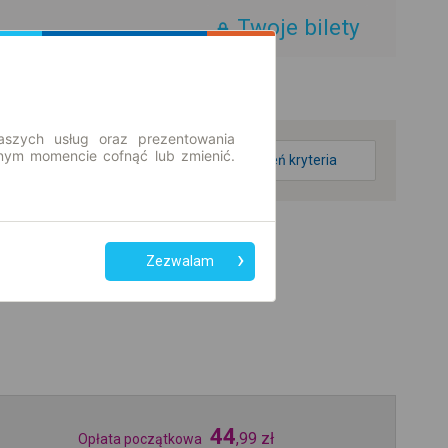
Twoje bilety
aszych usług oraz prezentowania
ym momencie cofnąć lub zmienić.
zmień kryteria
Zezwalam
44
,
99
zł
Opłata początkowa