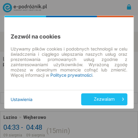
Rozkład Jazdy | Bilety
Bilety okresowe
Zezwól na cookies
Luzino
Wejherowo
zmień kryteria
09.08.2026 | -- : --
Używamy plików cookies i podobnych technologii w celu
świadczenia i ciągłego ulepszania naszych usług oraz
Luzino → Wejherowo
prezentowania promowanych usług zgodnie z
zainteresowaniami użytkowników. Wyrażoną zgodę
Rozkład jazdy i bilety
możesz w dowolnym momencie cofnąć lub zmienić.
Więcej informacji w
Polityce prywatności
.
Wcześniejsze połączenia
Ustawienia
Zezwalam
Luzino
Wejherowo
04:33
04:48
15min
09 sierpnia
09 sierpnia