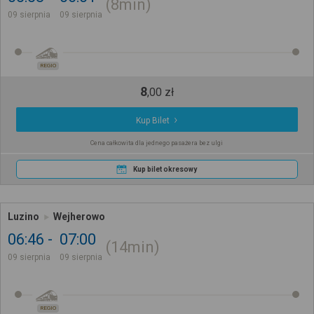
8min
09 sierpnia
09 sierpnia
REGIO
8
,
00
zł
Kup Bilet
Cena całkowita dla jednego pasażera bez ulgi
Kup bilet okresowy
Luzino
Wejherowo
06:46
07:00
14min
09 sierpnia
09 sierpnia
REGIO