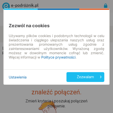
Rozkład Jazdy | Bilety
Bilety okresowe
Zezwól na cookies
Lutowo
Mierucin
zmień kryteria
Używamy plików cookies i podobnych technologii w celu
08.08.2026 | -- : --
świadczenia i ciągłego ulepszania naszych usług oraz
prezentowania promowanych usług zgodnie z
Lutowo → Mierucin
zainteresowaniami użytkowników. Wyrażoną zgodę
możesz w dowolnym momencie cofnąć lub zmienić.
Rozkład jazdy i bilety
Więcej informacji w
Polityce prywatności
.
Ustawienia
Zezwalam
Upss... Nie udało nam się
znaleźć połączeń.
Zmień kryteria i poszukaj połączeń
ponownie.