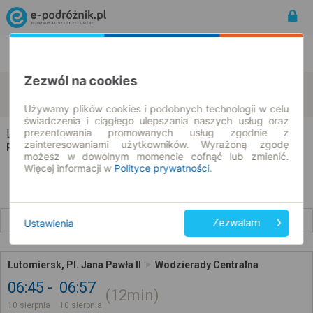
Rozkład Jazdy | Bilety
Bilety okresowe
Zezwól na cookies
Lutomiersk
Wodzierady
zmień kryteria
10.08.2026 | -- : --
Używamy plików cookies i podobnych technologii w celu
świadczenia i ciągłego ulepszania naszych usług oraz
prezentowania promowanych usług zgodnie z
Lutomiersk → Wodzierady
zainteresowaniami użytkowników. Wyrażoną zgodę
Rozkład jazdy i bilety
możesz w dowolnym momencie cofnąć lub zmienić.
Więcej informacji w
Polityce prywatności
.
Wcześniejsze połączenia
Ustawienia
Zezwalam
Lutomiersk, Pl. Jana Pawła II
Wodzierady Centralna
06:45
06:57
12min
10 sierpnia
10 sierpnia