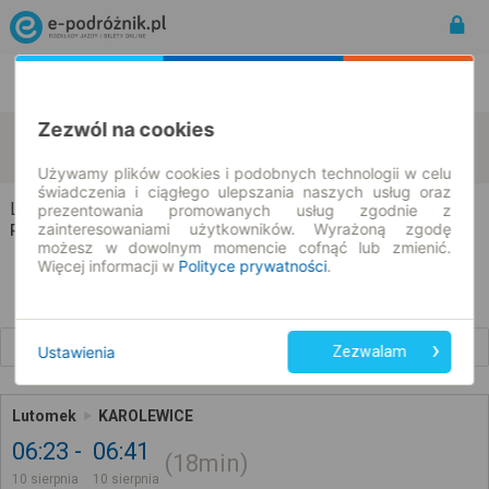
Rozkład Jazdy | Bilety
Bilety okresowe
Zezwól na cookies
Lutomek
Karolewice
zmień kryteria
10.08.2026 | -- : --
Używamy plików cookies i podobnych technologii w celu
świadczenia i ciągłego ulepszania naszych usług oraz
Lutomek → Karolewice
prezentowania promowanych usług zgodnie z
zainteresowaniami użytkowników. Wyrażoną zgodę
Rozkład jazdy i bilety
możesz w dowolnym momencie cofnąć lub zmienić.
Więcej informacji w
Polityce prywatności
.
Wcześniejsze połączenia
Ustawienia
Zezwalam
Lutomek
KAROLEWICE
06:23
06:41
18min
10 sierpnia
10 sierpnia