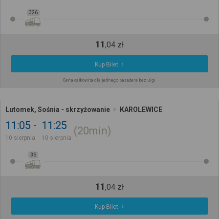
326
11
,
04
zł
Kup Bilet
Cena całkowita dla jednego pasażera bez ulgi
Lutomek, Sośnia - skrzyżowanie
KAROLEWICE
11:05
11:25
20min
10 sierpnia
10 sierpnia
36
11
,
04
zł
Kup Bilet