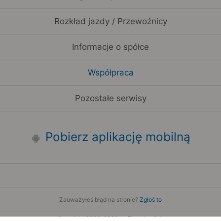
Rozkład jazdy / Przewoźnicy
Informacje o spółce
Współpraca
Pozostałe serwisy
Pobierz aplikację mobilną
Zauważyłeś błąd na stronie?
Zgłoś to
Copyright 2006-2026 by Teroplan S.A.