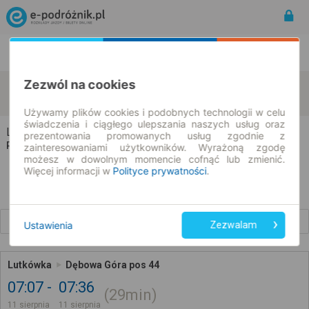
Rozkład Jazdy | Bilety
Bilety okresowe
Zezwól na cookies
Lutkówka
Dębowa Góra
zmień kryteria
11.08.2026 | -- : --
Używamy plików cookies i podobnych technologii w celu
świadczenia i ciągłego ulepszania naszych usług oraz
Lutkówka → Dębowa Góra
prezentowania promowanych usług zgodnie z
Rozkład jazdy i bilety
zainteresowaniami użytkowników. Wyrażoną zgodę
możesz w dowolnym momencie cofnąć lub zmienić.
Więcej informacji w
Polityce prywatności
.
Wcześniejsze połączenia
Ustawienia
Zezwalam
Lutkówka
Dębowa Góra pos 44
07:07
07:36
29min
11 sierpnia
11 sierpnia