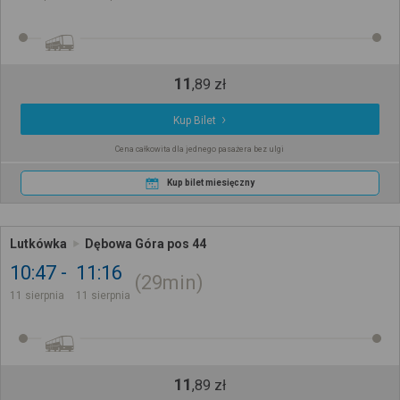
11
,
89
zł
Kup Bilet
Cena całkowita dla jednego pasażera bez ulgi
Kup bilet miesięczny
Lutkówka
Dębowa Góra pos 44
10:47
11:16
29min
11 sierpnia
11 sierpnia
11
,
89
zł