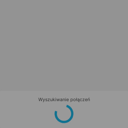
Wyszukiwanie połączeń
Zapisz się do newslettera!
Bądź na bieżąco z nowościami i
promocjami oraz otrzymaj
kod
promocyjny