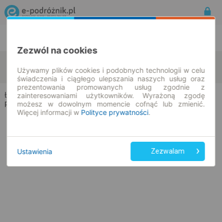
Rozkład Jazdy | Bilety
Bilety okresowe
Zezwól na cookies
Łuków
Radzyń Podlaski
zmień kryteria
Używamy plików cookies i podobnych technologii w celu
09.08.2026 | -- : --
świadczenia i ciągłego ulepszania naszych usług oraz
prezentowania promowanych usług zgodnie z
Łuków → Radzyń Podlaski
zainteresowaniami użytkowników. Wyrażoną zgodę
możesz w dowolnym momencie cofnąć lub zmienić.
Rozkład jazdy i bilety
Więcej informacji w
Polityce prywatności
.
Ustawienia
Zezwalam