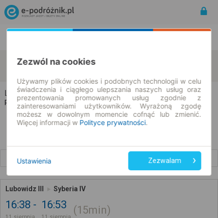
Rozkład Jazdy | Bilety
Bilety okresowe
Lubowidz
Syberia
Zezwól na cookies
zmień kryteria
11.08.2026 | -- : --
Używamy plików cookies i podobnych technologii w celu
świadczenia i ciągłego ulepszania naszych usług oraz
Lubowidz → Syberia
prezentowania promowanych usług zgodnie z
Rozkład jazdy i bilety
zainteresowaniami użytkowników. Wyrażoną zgodę
możesz w dowolnym momencie cofnąć lub zmienić.
Więcej informacji w
Polityce prywatności
.
Wcześniejsze połączenia
Ustawienia
Zezwalam
Lubowidz III
Syberia IV
16:38
16:53
15min
11 sierpnia
11 sierpnia