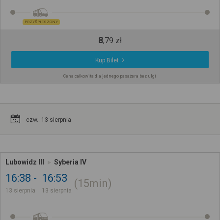
PRZYŚPIESZONY
8
,
79
zł
Kup Bilet
Cena całkowita dla jednego pasażera bez ulgi
czw.. 13 sierpnia
Lubowidz III
Syberia IV
16:38
16:53
15min
13 sierpnia
13 sierpnia