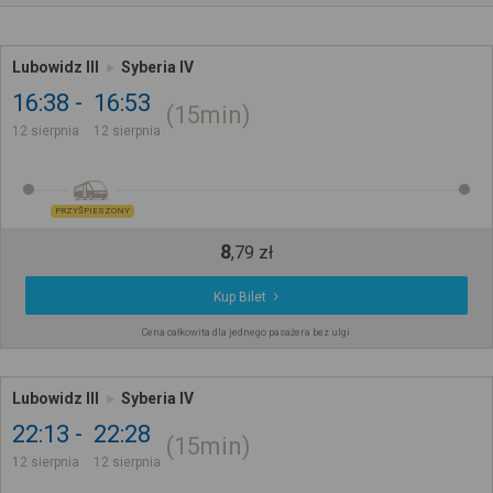
Lubowidz III
Syberia IV
16:38
16:53
15min
12 sierpnia
12 sierpnia
PRZYŚPIESZONY
8
,
79
zł
Kup Bilet
Cena całkowita dla jednego pasażera bez ulgi
Lubowidz III
Syberia IV
22:13
22:28
15min
12 sierpnia
12 sierpnia