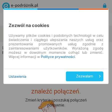
Rozkład Jazdy | Bilety
Bilety okresowe
Zezwól na cookies
Lubochnia-Górki
Nowy Glinnik
zmień kryteria
Używamy plików cookies i podobnych technologii w celu
11.08.2026 | -- : --
świadczenia i ciągłego ulepszania naszych usług oraz
prezentowania promowanych usług zgodnie z
Lubochnia-Górki → Nowy Glinnik
zainteresowaniami użytkowników. Wyrażoną zgodę
możesz w dowolnym momencie cofnąć lub zmienić.
Rozkład jazdy i bilety
Więcej informacji w
Polityce prywatności
.
Ustawienia
Zezwalam
Upss... Nie udało nam się
znaleźć połączeń.
Zmień kryteria i poszukaj połączeń
ponownie.