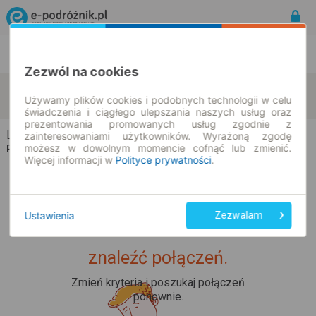
Rozkład Jazdy | Bilety
Bilety okresowe
Zezwól na cookies
Lubochnia-Górki
Marianka
zmień kryteria
Używamy plików cookies i podobnych technologii w celu
09.08.2026 | -- : --
świadczenia i ciągłego ulepszania naszych usług oraz
prezentowania promowanych usług zgodnie z
Lubochnia-Górki → Marianka
zainteresowaniami użytkowników. Wyrażoną zgodę
możesz w dowolnym momencie cofnąć lub zmienić.
Rozkład jazdy i bilety
Więcej informacji w
Polityce prywatności
.
Ustawienia
Zezwalam
Upss... Nie udało nam się
znaleźć połączeń.
Zmień kryteria i poszukaj połączeń
ponownie.