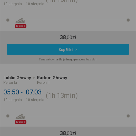
10 sierpnia
10 sierpnia
IC 2606
38
,
00
zł
Kup Bilet
Cena całkowita dla jednego pasażera bez ulgi
Lublin Główny
Radom Główny
Peron Ia
Peron II
05:50
07:03
1h
13min
10 sierpnia
10 sierpnia
IC 2306
38
,
00
zł