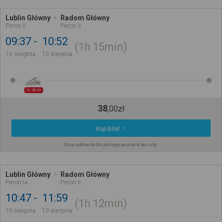
Lublin Główny
Radom Główny
Peron II
Peron II
09:37
10:52
1h
15min
10 sierpnia
10 sierpnia
IC 2820
38
,
00
zł
Kup Bilet
Cena całkowita dla jednego pasażera bez ulgi
Lublin Główny
Radom Główny
Peron Ia
Peron II
10:47
11:59
1h
12min
10 sierpnia
10 sierpnia