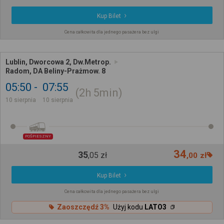
Kup Bilet
Cena całkowita dla jednego pasażera bez ulgi
Lublin, Dworcowa 2, Dw.Metrop.
Radom, DA Beliny-Prażmow. 8
05:50
07:55
2h
5min
10 sierpnia
10 sierpnia
POŚPIESZNY
34
35
,
05
zł
,
00
zł
Kup Bilet
Cena całkowita dla jednego pasażera bez ulgi
Zaoszczędź 3%
Użyj kodu
LATO3