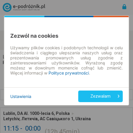
Rozkład Jazdy | Bilety
Bilety okresowe
Zezwól na cookies
Lublin
Letychiv
zmień kryteria
09.08.2026 | -- : --
Używamy plików cookies i podobnych technologii w celu
świadczenia i ciągłego ulepszania naszych usług oraz
Lublin → Letychiv
prezentowania promowanych usług zgodnie z
zainteresowaniami użytkowników. Wyrażoną zgodę
Rozkład jazdy i bilety
możesz w dowolnym momencie cofnąć lub zmienić.
Więcej informacji w
Polityce prywatności
.
Wcześniejsze połączenia
Ustawienia
Zezwalam
Lublin, DA Al. 1000-lecia 6, Polska
Letychiv, Летичів, АС Савіцького 1, Ukraina
11:15
00:00
12h
45min