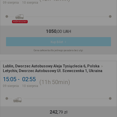
09 sierpnia
10 sierpnia
POŚPIESZNY
1050
,
00
UAH
Kup Bilet
Cena całkowita dla jednego pasażera bez ulgi
Lublin, Dworzec Autobusowy Aleja Tysiąclecia 6, Polska
Letychiv, Dworzec Autobusowy Ul. Szewczenka 1, Ukraina
15:05
02:55
11h
50min
09 sierpnia
10 sierpnia
242
,
79
zł