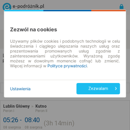
Rozkład Jazdy | Bilety
Bilety okresowe
Zezwól na cookies
Lublin
Kutno
zmień kryteria
Używamy plików cookies i podobnych technologii w celu
08.08.2026 | -- : --
świadczenia i ciągłego ulepszania naszych usług oraz
prezentowania promowanych usług zgodnie z
Lublin → Kutno
zainteresowaniami użytkowników. Wyrażoną zgodę
możesz w dowolnym momencie cofnąć lub zmienić.
Rozkład jazdy i bilety
Więcej informacji w
Polityce prywatności
.
Wcześniejsze połączenia
Ustawienia
Zezwalam
Lublin Główny
Kutno
Peron I
Peron II
05:26
08:40
3h
14min
08 sierpnia
08 sierpnia