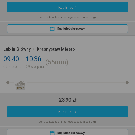
Kup Bilet
Cena całkowita dla jednego pasażera bez ulgi
Kup bilet okresowy
Lublin Główny
Krasnystaw Miasto
09:40
10:36
56min
09 sierpnia
09 sierpnia
REGIO
23
,
90
zł
Kup Bilet
Cena całkowita dla jednego pasażera bez ulgi
Kup bilet okresowy