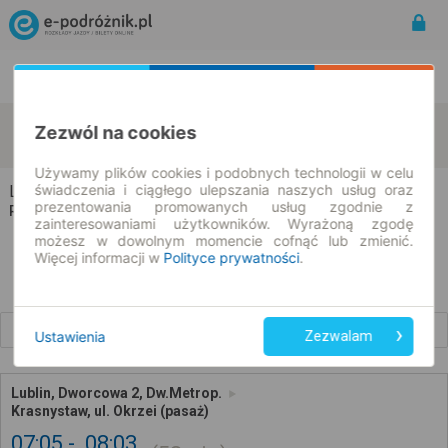
Rozkład Jazdy | Bilety
Bilety okresowe
Lublin
Krasnystaw
Zezwól na cookies
zmień kryteria
09.08.2026 | -- : --
Używamy plików cookies i podobnych technologii w celu
świadczenia i ciągłego ulepszania naszych usług oraz
Lublin → Krasnystaw
prezentowania promowanych usług zgodnie z
Rozkład jazdy i bilety
zainteresowaniami użytkowników. Wyrażoną zgodę
możesz w dowolnym momencie cofnąć lub zmienić.
Więcej informacji w
Polityce prywatności
.
Wcześniejsze połączenia
Ustawienia
Zezwalam
Lublin, Dworcowa 2, Dw.Metrop.
Krasnystaw, ul. Okrzei (pasaż)
07:05
08:03