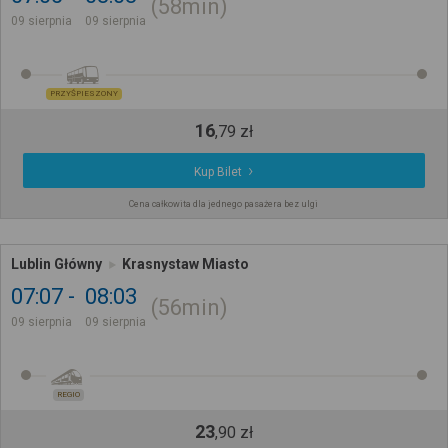
58min
09 sierpnia
09 sierpnia
PRZYŚPIESZONY
16
,
79
zł
Kup Bilet
Cena całkowita dla jednego pasażera bez ulgi
Lublin Główny
Krasnystaw Miasto
07:07
08:03
56min
09 sierpnia
09 sierpnia
REGIO
23
,
90
zł