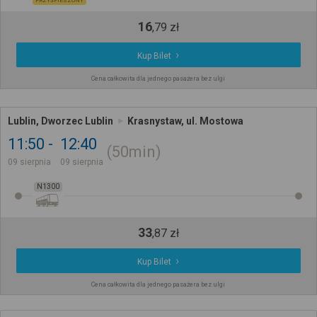
PRZYŚPIESZONY
16
,
79
zł
Kup Bilet
Cena całkowita dla jednego pasażera bez ulgi
Lublin, Dworzec Lublin
Krasnystaw, ul. Mostowa
11:50
12:40
50min
09 sierpnia
09 sierpnia
N1300
33
,
87
zł
Kup Bilet
Cena całkowita dla jednego pasażera bez ulgi