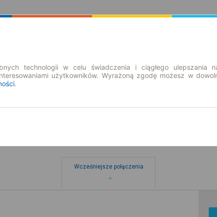
Rozkład Jazdy | Bilety
Bilety okresowe
nych technologii w celu świadczenia i ciągłego ulepszania n
interesowaniami użytkowników. Wyrażoną zgodę możesz w dowoln
ności
.
a
Wcześniejsze połączenia