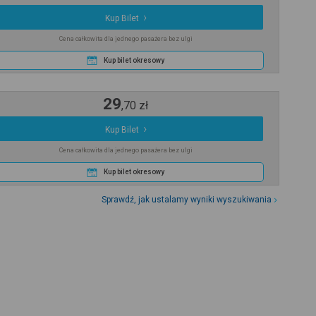
Kup Bilet
Cena całkowita dla jednego pasażera bez ulgi
Kup bilet okresowy
29
,
70
zł
Kup Bilet
Cena całkowita dla jednego pasażera bez ulgi
Kup bilet okresowy
Sprawdź, jak ustalamy wyniki wyszukiwania