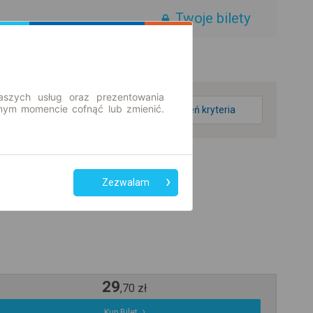
Twoje bilety
aszych usług oraz prezentowania
ym momencie cofnąć lub zmienić.
zmień kryteria
Zezwalam
29
,
70
zł
Kup Bilet