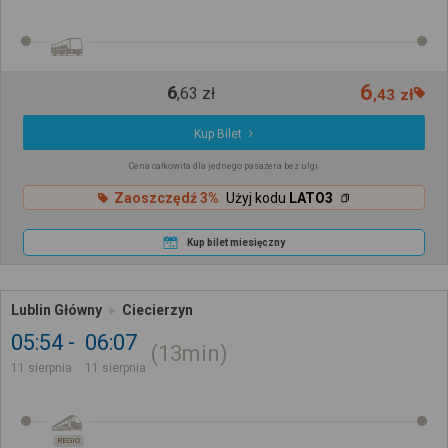
6
6
,
63
zł
,
43
zł
Kup Bilet
Cena całkowita dla jednego pasażera bez ulgi
Zaoszczędź 3%
Użyj kodu
LATO3
Kup bilet miesięczny
Lublin Główny
Ciecierzyn
05:54
06:07
13min
11 sierpnia
11 sierpnia
REGIO