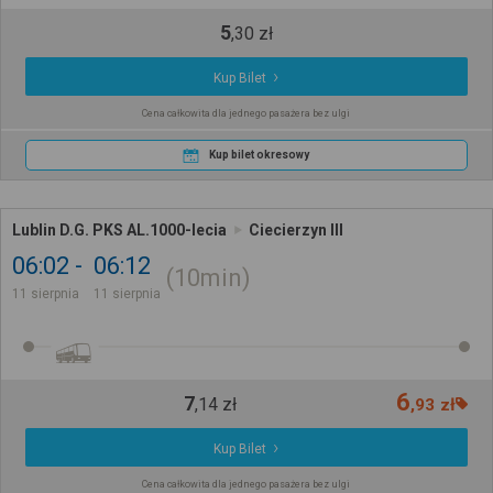
5
,
30
zł
Kup Bilet
Cena całkowita dla jednego pasażera bez ulgi
Kup bilet okresowy
Lublin D.G. PKS AL.1000-lecia
Ciecierzyn III
06:02
06:12
10min
11 sierpnia
11 sierpnia
6
7
,
14
zł
,
93
zł
Kup Bilet
Cena całkowita dla jednego pasażera bez ulgi