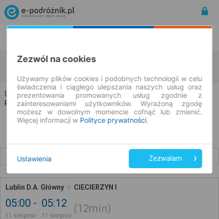
Rozkład Jazdy | Bilety
Bilety okresowe
Zezwól na cookies
Lublin
Ciecierzyn
zmień kryteria
11.08.2026 | -- : --
Używamy plików cookies i podobnych technologii w celu
świadczenia i ciągłego ulepszania naszych usług oraz
Lublin → Ciecierzyn
prezentowania promowanych usług zgodnie z
Rozkład jazdy i bilety
zainteresowaniami użytkowników. Wyrażoną zgodę
możesz w dowolnym momencie cofnąć lub zmienić.
Więcej informacji w
Polityce prywatności
.
Wcześniejsze połączenia
Ustawienia
Zezwalam
Lublin D.A. Główny
CIECIERZYN I
05:00
05:12
12min
11 sierpnia
11 sierpnia