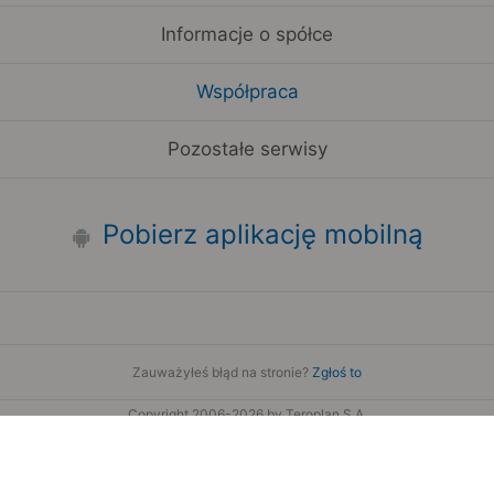
Informacje o spółce
Współpraca
Pozostałe serwisy
Pobierz aplikację mobilną
Zauważyłeś błąd na stronie?
Zgłoś to
Copyright 2006-2026 by Teroplan S.A.
Serwis używa danych GeoLite2 stworzonych przez firmę
MaxMind
www.maxmind.com